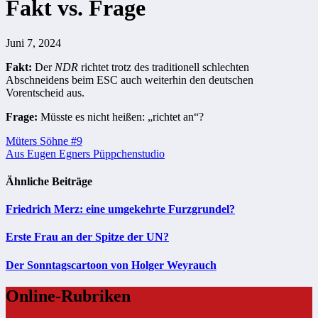
Fakt vs. Frage
Juni 7, 2024
Fakt:
Der
NDR
richtet trotz des traditionell schlechten
Abschneidens beim ESC auch weiterhin den deutschen
Vorentscheid aus.
Frage:
Müsste es nicht heißen: „richtet an“?
Beitragsnavigation
Müters Söhne #9
Aus Eugen Egners Püppchenstudio
Ähnliche Beiträge
Friedrich Merz: eine umgekehrte Furzgrundel?
Erste Frau an der Spitze der UN?
Der Sonntagscartoon von Holger Weyrauch
Online-Rubriken