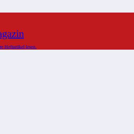
agazin
 Heftartikel lesen.