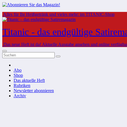
Zum
Alles für Ihr Heißgetränk und vieles mehr: im TITANIC-Shop
Inhalt
springen
Titanic - das endgültige Satirem
Das neue Heft ist da!
Aktuelle Ausgabe ansehen und online verfügbare
Abo
Shop
Das aktuelle Heft
Rubriken
Newsletter abonnieren
Archiv