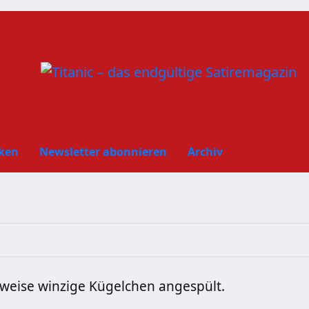
ken
Newsletter abonnieren
Archiv
weise winzige Kügelchen angespült.