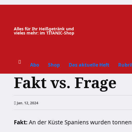
Zum
Inhalt
springen
Alles für Ihr Heißgetränk und
vieles mehr: im TITANIC-Shop
Abo
Shop
Das aktuelle Heft
Rubri
Fakt vs. Frage
Jan. 12, 2024
Fakt:
An der Küste Spaniens wurden tonnen