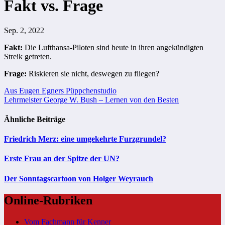
Fakt vs. Frage
Sep. 2, 2022
Fakt:
Die Lufthansa-Piloten sind heute in ihren angekündigten
Streik getreten.
Frage:
Riskieren sie nicht, deswegen zu fliegen?
Beitragsnavigation
Aus Eugen Egners Püppchenstudio
Lehrmeister George W. Bush – Lernen von den Besten
Ähnliche Beiträge
Friedrich Merz: eine umgekehrte Furzgrundel?
Erste Frau an der Spitze der UN?
Der Sonntagscartoon von Holger Weyrauch
Online-Rubriken
Vom Fachmann für Kenner