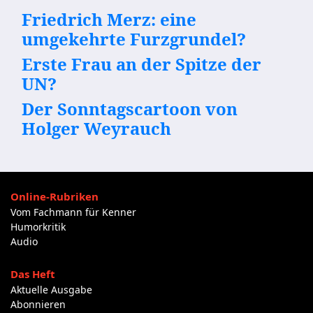
Friedrich Merz: eine
umgekehrte Furzgrundel?
Erste Frau an der Spitze der
UN?
Der Sonntagscartoon von
Holger Weyrauch
Online-Rubriken
Vom Fachmann für Kenner
Humorkritik
Audio
Das Heft
Aktuelle Ausgabe
Abonnieren