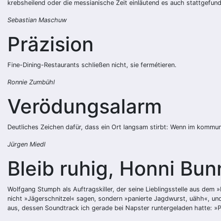
krebsheilend oder die messianische Zeit einläutend es auch stattgef
Sebastian Maschuw
Präzision
Fine-Dining-Restaurants schließen nicht, sie fermétieren.
Ronnie Zumbühl
Verödungsalarm
Deutliches Zeichen dafür, dass ein Ort langsam stirbt: Wenn im kommu
Jürgen Miedl
Bleib ruhig, Honni Bun
Wolfgang Stumph als Auftragskiller, der seine Lieblingsstelle aus dem »K
nicht »Jägerschnitzel« sagen, sondern »panierte Jagdwurst, uähh«, und
aus, dessen Soundtrack ich gerade bei Napster runtergeladen hatte: »P