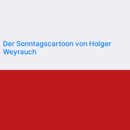
Der Sonntagscartoon von Holger
Weyrauch