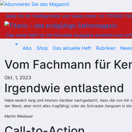
Zum
Alles für Ihr Heißgetränk und vieles mehr: im TITANIC-S
Inhalt
springen
Das neue Heft ist da!
Aktuelle Ausgabe ansehen und onli
Abo
Shop
Das aktuelle Heft
Rubriken
News
Vom Fachmann für Ken
Okt. 1, 2023
Irgendwie entlastend
Habe neulich lang und intensiv darüber nachgedacht, dass die von mir e
der Wand, aber nicht allzu tragfähig) oder als Schraube (langsam in d
Martin Weidauer
Call-to-Action