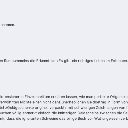
itnehmen.
en Rumbummelns die Erkenntnis: »Es gibt ein richtiges Leben im Feilschen
iotensicheren Einzelschritten erklären lassen, wie man perfekte Origamikol
rer verwöhnten Nichte einen nicht ganz unerheblichen Geldbetrag in Form
itel »Geldgeschenke originell verpackt« mit schwierigen Zeichnungen von f
rsuchen völlig entnervt einfach die knitterigen Geldscheine zwischen die 
ark, dass die ignoranten Schweine das billige Buch vor Wut ungelesen ver