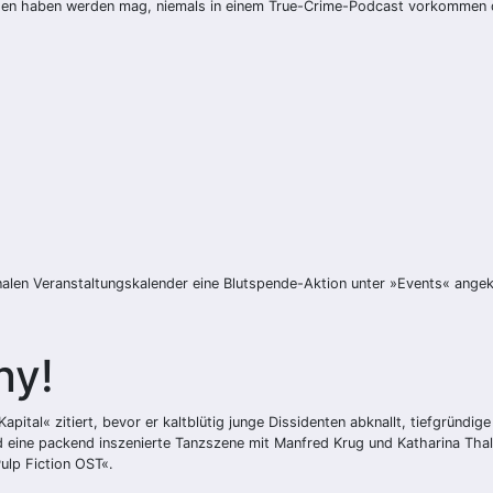
unden haben werden mag, niemals in einem True-Crime-Podcast vorkommen 
nalen Veranstaltungskalender eine Blutspende-Aktion unter »Events« angek
ny!
apital« zitiert, bevor er kaltblütig junge Dissidenten abknallt, tiefgründi
 eine packend inszenierte Tanzszene mit Manfred Krug und Katharina Thal
ulp Fiction OST«.