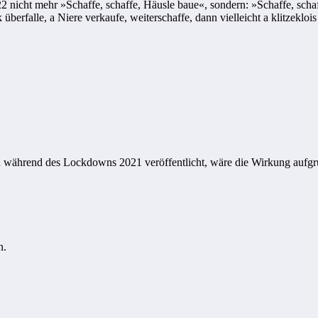
 nicht mehr »Schaffe, schaffe, Häusle baue«, sondern: »Schaffe, schaf
berfalle, a Niere verkaufe, weiterschaffe, dann vielleicht a klitzekloi
d während des Lockdowns 2021 veröffentlicht, wäre die Wirkung aufgrun
n.