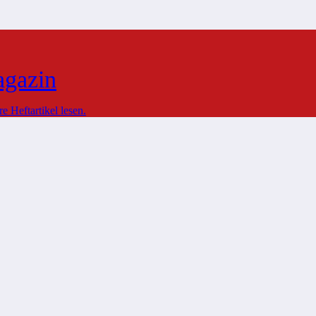
agazin
 Heftartikel lesen.