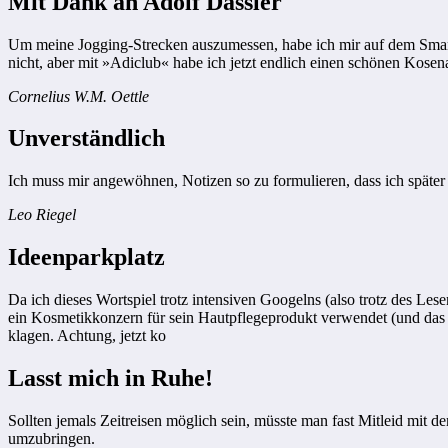
Mit Dank an Adolf Dassler
Um meine Jogging-Strecken auszumessen, habe ich mir auf dem Smartp
nicht, aber mit »Adiclub« habe ich jetzt endlich einen schönen Kose
Cornelius W.M. Oettle
Unverständlich
Ich muss mir angewöhnen, Notizen so zu formulieren, dass ich späte
Leo Riegel
Ideenparkplatz
Da ich dieses Wortspiel trotz intensiven Googelns (also trotz des Les
ein Kosmetikkonzern für sein Hautpflegeprodukt verwendet (und das wi
klagen. Achtung, jetzt ko
Lasst mich in Ruhe!
Sollten jemals Zeitreisen möglich sein, müsste man fast Mitleid mit 
umzubringen.