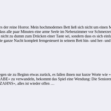
der reine Horror. Mein hochmodernes Bett ließ sich nicht um einen Mil
dass alle paar Minuten eine arme Seele im Nebenzimmer vor Schmerzen 
h nicht zu dumm zum Drücken einer Taste sei, sondern dass es sich ein
die ganze Nacht komplett ferngesteuert in seinem Bett hin- und her- un
iegen sie zu Beginn etwas zurück, es fallen ihnen nur kurze Worte wi
E« zu verwandeln, bekommt das Spiel eine Wendung: Die Senioren e
NS«, alles ist wieder offen …