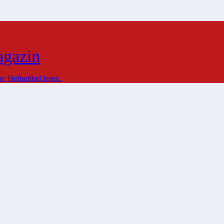
agazin
 Heftartikel lesen.