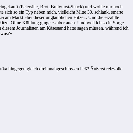
gekauft (Petersilie, Brot, Bratwurst-Snack) und wollte nur noch
e sich so ein Typ neben mich, vielleicht Mitte 30, schlank, smarte
 sei am Markt »bei dieser unglaublichen Hitze«. Und die erzählte
r Hitze. Ohne Kühlung ginge es aber auch. Und weil ich so in Sorge
 zu diesem Journalisten am Käsestand hätte sagen müssen, während ich
, was?«
afka hingegen gleich drei unabgeschlossen ließ? Äußerst reizvolle