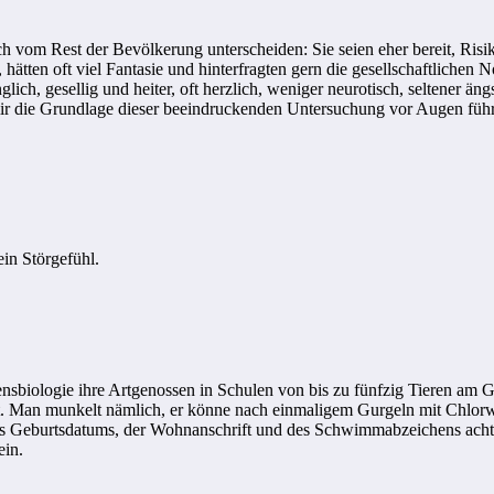
ich vom Rest der Bevölkerung unterscheiden: Sie seien eher bereit, Risi
 hätten oft viel Fantasie und hinterfragten gern die gesellschaftlichen 
ich, gesellig und heiter, oft herzlich, weniger neurotisch, seltener äng
 mir die Grundlage dieser beeindruckenden Untersuchung vor Augen füh
ein Störgefühl.
tensbiologie ihre Artgenossen in Schulen von bis zu fünfzig Tieren am
rt. Man munkelt nämlich, er könne nach einmaligem Gurgeln mit Chlor
s Geburtsdatums, der Wohnanschrift und des Schwimmabzeichens acht
ein.