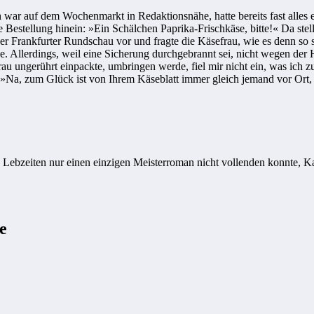
r auf dem Wochenmarkt in Redaktionsnähe, hatte bereits fast alles ein
Bestellung hinein: »Ein Schälchen Paprika-Frischkäse, bitte!« Da stellt
er der Frankfurter Rundschau vor und fragte die Käsefrau, wie es denn so
gehe. Allerdings, weil eine Sicherung durchgebrannt sei, nicht wegen de
frau ungerührt einpackte, umbringen werde, fiel mir nicht ein, was ich
l: »Na, zum Glück ist von Ihrem Käseblatt immer gleich jemand vor Ort
u Lebzeiten nur einen einzigen Meisterroman nicht vollenden konnte, K
e