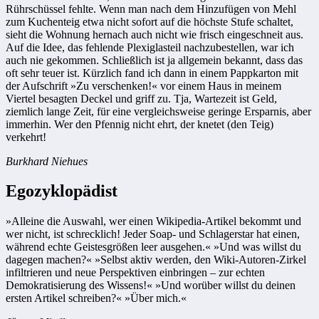
Rührschüssel fehlte. Wenn man nach dem Hinzufügen von Mehl
zum Kuchenteig etwa nicht sofort auf die höchste Stufe schaltet,
sieht die Wohnung hernach auch nicht wie frisch eingeschneit aus.
Auf die Idee, das fehlende Plexiglasteil nachzubestellen, war ich
auch nie gekommen. Schließlich ist ja allgemein bekannt, dass das
oft sehr teuer ist. Kürzlich fand ich dann in einem Pappkarton mit
der Aufschrift »Zu verschenken!« vor einem Haus in meinem
Viertel besagten Deckel und griff zu. Tja, Wartezeit ist Geld,
ziemlich lange Zeit, für eine vergleichsweise geringe Ersparnis, aber
immerhin. Wer den Pfennig nicht ehrt, der knetet (den Teig)
verkehrt!
Burkhard Niehues
Egozyklopädist
»Alleine die Auswahl, wer einen Wikipedia-Artikel bekommt und
wer nicht, ist schrecklich! Jeder Soap- und Schlagerstar hat einen,
während echte Geistesgrößen leer ausgehen.« »Und was willst du
dagegen machen?« »Selbst aktiv werden, den Wiki-Autoren-Zirkel
infiltrieren und neue Perspektiven einbringen – zur echten
Demokratisierung des Wissens!« »Und worüber willst du deinen
ersten Artikel schreiben?« »Über mich.«