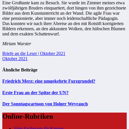
Eine Großtante kam zu Besuch. Sie wurde im Zimmer meines etwa
zwölfjährigen Bruders einquartiert, dort hingen von ihm gezeichnete
Bilder aus dem Kunstunterricht an der Wand. Die agile Frau war
eine pensionierte, aber immer noch leidenschaftliche Pädagogin.
Das konnten wir nach ihrer Abreise an den mit Rotstift korrigierten
Bildern erkennen, an den akkuraten Wolken, den hübschen Blumen
und dem exakten Schattenwurf.
Miriam Wurster
Beitragsnavigation
Briefe an die Leser | Oktober 2021
Oktober 2021
Ähnliche Beiträge
Friedrich Merz: eine umgekehrte Furzgrundel?
Erste Frau an der Spitze der UN?
Der Sonntagscartoon von Holger Weyrauch
Online-Rubriken
Vom Fachmann für Kenner