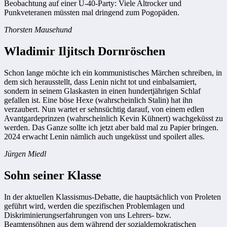
Beobachtung auf einer Ü-40-Party: Viele Altrocker und
Punkveteranen müssten mal dringend zum Pogopäden.
Thorsten Mausehund
Wladimir Iljitsch Dornröschen
Schon lange möchte ich ein kommunistisches Märchen schreiben, in
dem sich herausstellt, dass Lenin nicht tot und einbalsamiert,
sondern in seinem Glaskasten in einen hundertjährigen Schlaf
gefallen ist. Eine böse Hexe (wahrscheinlich Stalin) hat ihn
verzaubert. Nun wartet er sehnsüchtig darauf, von einem edlen
Avantgardeprinzen (wahrscheinlich Kevin Kühnert) wachgeküsst zu
werden. Das Ganze sollte ich jetzt aber bald mal zu Papier bringen.
2024 erwacht Lenin nämlich auch ungeküsst und spoilert alles.
Jürgen Miedl
Sohn seiner Klasse
In der aktuellen Klassismus-Debatte, die hauptsächlich von Proleten
geführt wird, werden die spezifischen Problemlagen und
Diskriminierungserfahrungen von uns Lehrers- bzw.
Beamtensöhnen aus dem während der sozialdemokratischen