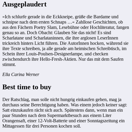
Ausgeplaudert
»Ich schlurfe gerade in die Eckkneipe, grüße die Bardame und
schnipse nach dem ersten Schnaps …« Zahllose Geschichten, ob
aus den Fächern Poetry Slam, Lesebühne oder Hochliteratur, fangen
genau so an. Doch Obacht: Glauben Sie das nicht! Es sind
Scharlatane und Scharlataninnen, die ihre arglosen LeserInnen
trickreich hinters Licht führen. Die AutorInnen hocken, während sie
ihre Texte schreiben, ja alle gerade am heimischen Schreibtisch, im
Schein ihrer Louis-Poulsen-Designerlampe, und checken
zwischendurch ihre Hello-Fresh-Aktien. Nur das mit dem Saufen
stimmt.
Ella Carina Werner
Best time to buy
Der Ratschlag, man solle nicht hungrig einkaufen gehen, mag ja
durchaus seine Berechtigung haben. Was einem jedoch keiner sagt:
Satt einzukaufen rächt sich auch. Spätestens dann, wenn man ein
paar Stunden nach dem Supermarktbesuch aus einem Liter
Orangensaft, einer 12-Volt-Batterie und einer Sonntagszeitung ein
Mittagessen für drei Personen kochen soll.