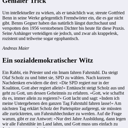
Genialer Trick
Um intellektueller zu wirken, als er tatsächlich war, streute Gottfried
Benn in seine Werke gelegentlich Fremdwörter ein, die es gar nicht
gibt. Benns Gegner haben das natürlich längst durchschaut und
verspotten den 1956 verstorbenen Dichter bis heute für diese Praxis.
Seine Anhänger verteidigen sie jedoch, und zwar als krappelesk,
rozistent und teilweise sogar egophantisch.
Andreas Maier
Ein sozialdemokratischer Witz
Ein Rabbi, ein Priester und ein Imam fahren Fahrstuhl. Da steigt
Olaf Scholz zu und bittet sie, SPD zu wählen. Nach kurzem
Nachdenken erwidern die drei: »Die SPD regiert nur in der
Koalition, Gott aber regiert allein!« Enttäuscht steigt Scholz aus und
geht zu Gott, um dessen Geheimnis zu erfahren. »Gott, wie schaffst
du es, immer allein zu regieren?« Gott lacht und sagt: »Indem ich
meine Untergebenen den ganzen Tag Fahrstuhl fahren lasse!« Am
nächsten Tag erklärt Scholz der Parteispitze aufgeregt, sie müssten
alle zurücktreten, um Fahrstuhltechniker zu werden. Auf die Frage
warum, gibt er zur Antwort: »Nur drei Jahre Ausbildung, dann legen
wir alle Fahrstühle im Land lahm, und Gott muss uns einfach zu