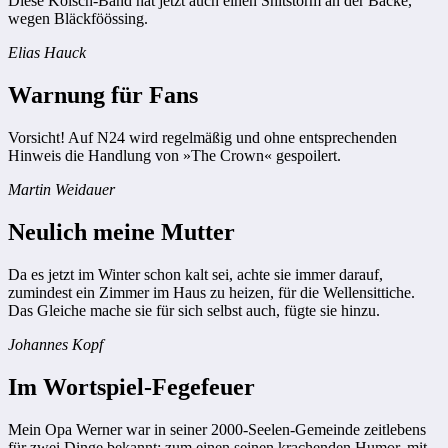
Diese Kölsch-Band hat jetzt auch einen Shitstorm an der Backe,
wegen Bläckföössing.
Elias Hauck
Warnung für Fans
Vorsicht! Auf N24 wird regelmäßig und ohne entsprechenden
Hinweis die Handlung von »The Crown« gespoilert.
Martin Weidauer
Neulich meine Mutter
Da es jetzt im Winter schon kalt sei, achte sie immer darauf,
zumindest ein Zimmer im Haus zu heizen, für die Wellensittiche.
Das Gleiche mache sie für sich selbst auch, fügte sie hinzu.
Johannes Kopf
Im Wortspiel-Fegefeuer
Mein Opa Werner war in seiner 2000-Seelen-Gemeinde zeitlebens
für zwei Dinge bekannt: zum einen seinen krachenden Humor, mit