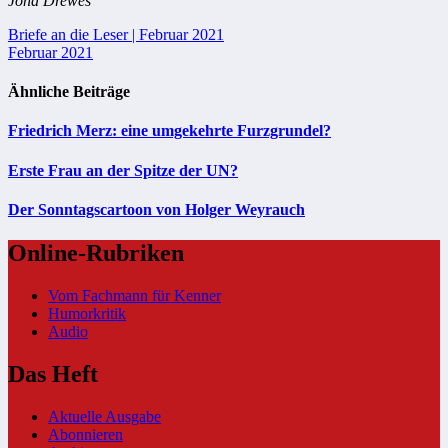
Jona Drewes
Beitragsnavigation
Briefe an die Leser | Februar 2021
Februar 2021
Ähnliche Beiträge
Friedrich Merz: eine umgekehrte Furzgrundel?
Erste Frau an der Spitze der UN?
Der Sonntagscartoon von Holger Weyrauch
Online-Rubriken
Vom Fachmann für Kenner
Humorkritik
Audio
Das Heft
Aktuelle Ausgabe
Abonnieren