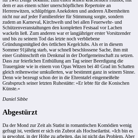
dem er aus einem schier unerschöpflichen Repertoire an
Herrenwitzen, schlüpfrigen Anekdoten und anderen Albernheiten
nicht nur auf jeder Familienfeier für Stimmung sorgte, sondern
zudem an Karneval, Kirchweih und bei allen Feuerwehr- und
Schützenveranstaltungen den kompletten Festsaal vor Lachen
wackeln ließ. Zum anderen war er langjähriger erster Vorsitzender
und bis zu seinem Tod das letzte noch verbliebene
Gründungsmitglied des örtlichen Kegelclubs. Als er in diesem
Sommer 91jährig starb, war schnell beschlossene Sache, ihm mit
einer Grabinschrift ein Denkmal in der Dorfgemeinschaft zu setzen.
Dass zur feierlichen Enthüllung am Tag seiner Beerdigung die
Trauergäste wie in einem von Opas Witzen bei 40 Grad im Schatten
gleich reihenweise umkullerten, war bestimmt ganz in seinem Sinne.
Denn wie bezeugt schon der in die Ehrentafel eingemeißelte
Grabspruch seiner letzten Ruhestätte: »Er lebte für die Konischen
Künste.«
Daniel Sibbe
Abgestürzt
Da der Mond zur Zeit als Statist in romantischen Komödien wenig
gefragt ist, verdient er sich ein Zubrot als Hochseilartist. »Ich bin es
ja gewohnt, in der Höhe zu arbeiten, das ist nicht das Problem. Aber