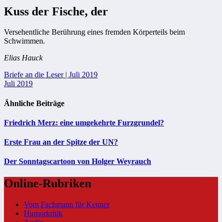
Kuss der Fische, der
Versehentliche Berührung eines fremden Körperteils beim
Schwimmen.
Elias Hauck
Beitragsnavigation
Briefe an die Leser | Juli 2019
Juli 2019
Ähnliche Beiträge
Friedrich Merz: eine umgekehrte Furzgrundel?
Erste Frau an der Spitze der UN?
Der Sonntagscartoon von Holger Weyrauch
Online-Rubriken
Vom Fachmann für Kenner
Humorkritik