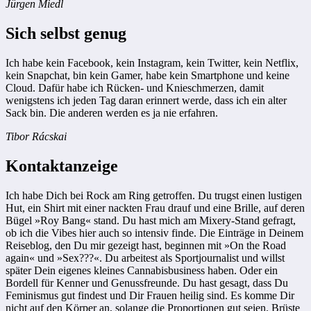
Jürgen Miedl
Sich selbst genug
Ich habe kein Facebook, kein Instagram, kein Twitter, kein Netflix,
kein Snapchat, bin kein Gamer, habe kein Smartphone und keine
Cloud. Dafür habe ich Rücken- und Knieschmerzen, damit
wenigstens ich jeden Tag daran erinnert werde, dass ich ein alter
Sack bin. Die anderen werden es ja nie erfahren.
Tibor Rácskai
Kontaktanzeige
Ich habe Dich bei Rock am Ring getroffen. Du trugst einen lustigen
Hut, ein Shirt mit einer nackten Frau drauf und eine Brille, auf deren
Bügel »Roy Bang« stand. Du hast mich am Mixery-Stand gefragt,
ob ich die Vibes hier auch so intensiv finde. Die Einträge in Deinem
Reiseblog, den Du mir gezeigt hast, beginnen mit »On the Road
again« und »Sex???«. Du arbeitest als Sportjournalist und willst
später Dein eigenes kleines Cannabisbusiness haben. Oder ein
Bordell für Kenner und Genussfreunde. Du hast gesagt, dass Du
Feminismus gut findest und Dir Frauen heilig sind. Es komme Dir
nicht auf den Körper an, solange die Proportionen gut seien. Brüste