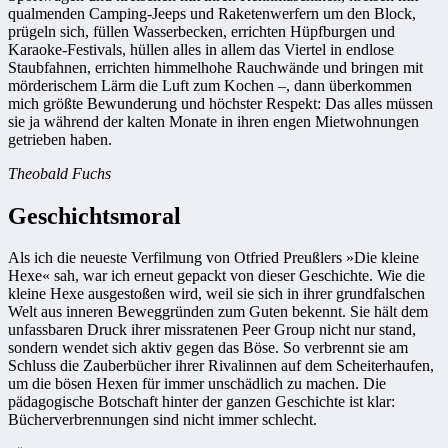
qualmenden Camping-Jeeps und Raketenwerfern um den Block,
prügeln sich, füllen Wasserbecken, errichten Hüpfburgen und
Karaoke-Festivals, hüllen alles in allem das Viertel in endlose
Staubfahnen, errichten himmelhohe Rauchwände und bringen mit
mörderischem Lärm die Luft zum Kochen –, dann überkommen
mich größte Bewunderung und höchster Respekt: Das alles müssen
sie ja während der kalten Monate in ihren engen Mietwohnungen
getrieben haben.
Theobald Fuchs
Geschichtsmoral
Als ich die neueste Verfilmung von Otfried Preußlers »Die kleine
Hexe« sah, war ich erneut gepackt von dieser Geschichte. Wie die
kleine Hexe ausgestoßen wird, weil sie sich in ihrer grundfalschen
Welt aus inneren Beweggründen zum Guten bekennt. Sie hält dem
unfassbaren Druck ihrer missratenen Peer Group nicht nur stand,
sondern wendet sich aktiv gegen das Böse. So verbrennt sie am
Schluss die Zauberbücher ihrer Rivalinnen auf dem Scheiterhaufen,
um die bösen Hexen für immer unschädlich zu machen. Die
pädagogische Botschaft hinter der ganzen Geschichte ist klar:
Bücherverbrennungen sind nicht immer schlecht.