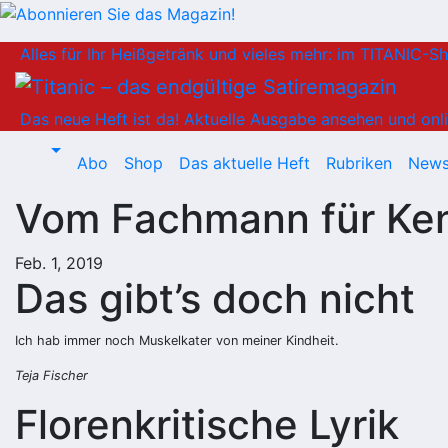
Zum
Alles für Ihr Heißgetränk und vieles mehr: im TITANIC-S
Inhalt
springen
Das neue Heft ist da!
Aktuelle Ausgabe ansehen und onli
Abo
Shop
Das aktuelle Heft
Rubriken
News
Vom Fachmann für Ken
Feb. 1, 2019
Das gibt’s doch nicht
Ich hab immer noch Muskelkater von meiner Kindheit.
Teja Fischer
Florenkritische Lyrik