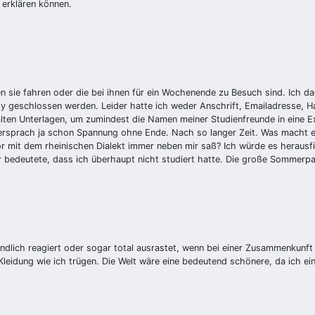
 erklären können.
 sie fahren oder die bei ihnen für ein Wochenende zu Besuch sind. Ich d
ty geschlossen werden. Leider hatte ich weder Anschrift, Emailadresse,
alten Unterlagen, um zumindest die Namen meiner Studienfreunde in eine Exc
 versprach ja schon Spannung ohne Ende. Nach so langer Zeit. Was macht e
r mit dem rheinischen Dialekt immer neben mir saß? Ich würde es herausfi
r bedeutete, dass ich überhaupt nicht studiert hatte. Die große Sommerpar
ndlich reagiert oder sogar total ausrastet, wenn bei einer Zusammenkunft 
 Kleidung wie ich trügen. Die Welt wäre eine bedeutend schönere, da ich 