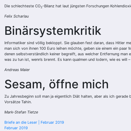
Die schlechteste CO
-Bilanz hat laut jüngsten Forschungen Kohlendioxi
2
Felix Scharlau
Binärsystemkritik
Informatiker sind völlig bekloppt. Sie glauben fest daran, dass Hitler
man sich von ihnen 100 Euro leihen möchte, geben sie einem ein paar Mü
denen selbstverständlich keiner begreift, aus welcher Entfernung man e
was zu tun ist, wenn’s brennt. Es kann qualmen und lodern, wie es will – 
Andreas Maier
Sesam, öffne mich
Zu Jahresbeginn soll man ja eigentlich Diät halten, aber als ich gerad
Vorsätze Tahin.
Mark-Stefan Tietze
Beitragsnavigation
Briefe an die Leser | Februar 2019
Februar 2019