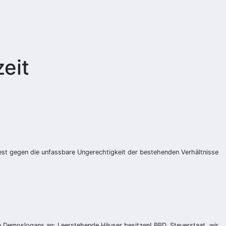
zeit
dest gegen die unfassbare Ungerechtigkeit der bestehenden Verhältnisse
de Demoslogans an: Leerstehende Häuser besitzen! BRD, Steuerstaat, wir