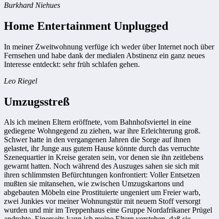
Burkhard Niehues
Home Entertainment Unplugged
In meiner Zweitwohnung verfüge ich weder über Internet noch über
Fernsehen und habe dank der medialen Abstinenz ein ganz neues
Interesse entdeckt: sehr früh schlafen gehen.
Leo Riegel
Umzugsstreß
Als ich meinen Eltern eröffnete, vom Bahnhofsviertel in eine
gediegene Wohngegend zu ziehen, war ihre Erleichterung groß.
Schwer hatte in den vergangenen Jahren die Sorge auf ihnen
gelastet, ihr Junge aus gutem Hause könnte durch das verruchte
Szenequartier in Kreise geraten sein, vor denen sie ihn zeitlebens
gewarnt hatten. Noch während des Auszuges sahen sie sich mit
ihren schlimmsten Befürchtungen konfrontiert: Voller Entsetzen
mußten sie mitansehen, wie zwischen Umzugskartons und
abgebauten Möbeln eine Prostituierte ungeniert um Freier warb,
zwei Junkies vor meiner Wohnungstür mit neuem Stoff versorgt
wurden und mir im Treppenhaus eine Gruppe Nordafrikaner Prügel
androhte. Einerseits kann ich meine Eltern verstehen, daß sie