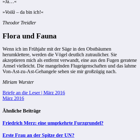
»Ja…«
»
Voilà
– da bin ich!«
Theodor Treidler
Flora und Fauna
Wenn ich im Frühjahr mit der Säge in den Obstbäumen
herumklettere, werden die Vögel deutlich zutraulicher. Sie
akzeptieren mich als entfernt verwandt, eine aus den Fugen geratene
Amsel vielleicht. Die mangelnden Flugeigenschaften und das lahme
Von-Ast-zu-Ast-Gehangele sehen sie mir großzügig nach.
Miriam Wurster
Beitragsnavigation
Briefe an die Leser | März 2016
März 2016
Ähnliche Beiträge
Friedrich Merz: eine umgekehrte Furzgrundel?
Erste Frau an der Spitze der UN?