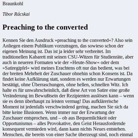
Braunkohl
Tibor Rácskai
Preaching to the converted
Kennen Sie den Ausdruck »preaching to the converted«? Also sein
Anliegen einem Publikum vorzutragen, das sowieso schon der
eigenen Meinung ist. Das ist ja leider sehr verbreitet. Im
traditionellen Kabarett mit seinen CSU-Witzen für Studienräte, aber
auch in neueren Formaten wie der »Heute-Show« oder dem
»Satiregipfel« wird meines Erachtens oft nur das bedient, was bei
der breiten Mehrheit der Zuschauer ohnehin schon Konsens ist. Da
findet keine Aufklärung statt, sondern es werden nur Erwartungen
bestätigt, ohne Überraschungen, ohne hellen, schnellen Witz. Ich
halte es für unwahrscheinlich, daß diese Art von Satire eine große
Veränderung im Bewußtsein der Rezipienten auslösen kann – wenn
sie es denn überhaupt zu leisten vermag! Das aufklärerische
Moment ist jedenfalls verschwindend gering, machen Sie sich da
bitte keine Illusionen. Wenn immer nur der Erwartung der
Zuschauer entsprochen, und – ob aus Bequemlichkeit oder
Opportunismus – alles Provokative, den Geist Herausfordernde
konsequent vermieden wird, dann kann nichts Neues entstehen.
Menschen, die bereits von einer Sache überzeugt sind, noch einmal