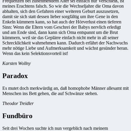
Frequenzen bei zunehmendem Alter sei einfach nur Verschleiß, ist
meines Erachtens falsch. So wie die Wechseljahre die Oma davon
abhalten, sich den Gefahren einer weiteren Geburt auszusetzen,
damit sie sich statt dessen lieber sorgfältig um ihre Gene in den
Enkeln kümmern kann, so hat auch der Hörverlust einen tieferen
Sinn: Wenn die Eltern vom Geschrei der Babys nervlich erledigt
und am Ende sind, dann kann sich Oma entspannt um die Brut
kümmern, weil sie das Geplärre einfach nicht mehr in all seiner
Schrecklichkeit wahrnehmen kann. Dadurch erfährt der Nachwuchs
mehr nötige Liebe und Aufmerksamkeit und wächst gesünder heran.
Wenn das kein Selektionsvorteil ist!
Karsten Wollny
Paradox
Es mutet doch merkwürdig an, daß homophobe Männer allesamt mit
Menschen ins Bett gehen, die auf Schwänze stehen.
Theodor Treidler
Fundbüro
Seit drei Wochen suchte ich nun vergeblich nach meinem