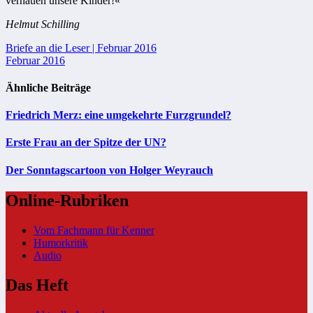
verhauen unsere Kinder!«
Helmut Schilling
Beitragsnavigation
Briefe an die Leser | Februar 2016
Februar 2016
Ähnliche Beiträge
Friedrich Merz: eine umgekehrte Furzgrundel?
Erste Frau an der Spitze der UN?
Der Sonntagscartoon von Holger Weyrauch
Online-Rubriken
Vom Fachmann für Kenner
Humorkritik
Audio
Das Heft