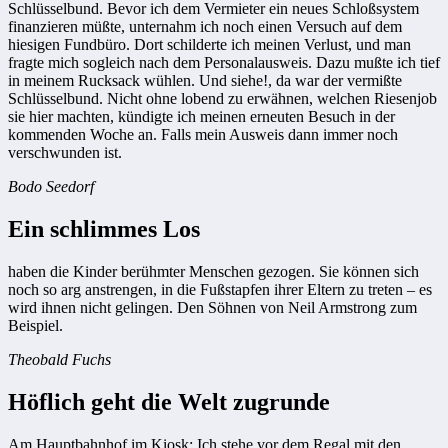
Schlüsselbund. Bevor ich dem Vermieter ein neues Schloßsystem
finanzieren müßte, unternahm ich noch einen Versuch auf dem
hiesigen Fundbüro. Dort schilderte ich meinen Verlust, und man
fragte mich sogleich nach dem Personalausweis. Dazu mußte ich tief
in meinem Rucksack wühlen. Und siehe!, da war der vermißte
Schlüsselbund. Nicht ohne lobend zu erwähnen, welchen Riesenjob
sie hier machten, kündigte ich meinen erneuten Besuch in der
kommenden Woche an. Falls mein Ausweis dann immer noch
verschwunden ist.
Bodo Seedorf
Ein schlimmes Los
haben die Kinder berühmter Menschen gezogen. Sie können sich
noch so arg anstrengen, in die Fußstapfen ihrer Eltern zu treten – es
wird ihnen nicht gelingen. Den Söhnen von Neil Armstrong zum
Beispiel.
Theobald Fuchs
Höflich geht die Welt zugrunde
Am Hauptbahnhof im Kiosk: Ich stehe vor dem Regal mit den