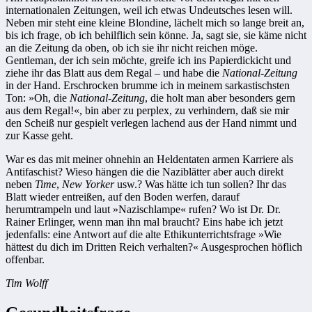
internationalen Zeitungen, weil ich etwas Undeutsches lesen will.
Neben mir steht eine kleine Blondine, lächelt mich so lange breit an,
bis ich frage, ob ich behilflich sein könne. Ja, sagt sie, sie käme nicht
an die Zeitung da oben, ob ich sie ihr nicht reichen möge.
Gentleman, der ich sein möchte, greife ich ins Papierdickicht und
ziehe ihr das Blatt aus dem Regal – und habe die
National-Zeitung
in der Hand. Erschrocken brumme ich in meinem sarkastischsten
Ton: »Oh, die
National-Zeitung
, die holt man aber besonders gern
aus dem Regal!«, bin aber zu perplex, zu verhindern, daß sie mir
den Scheiß nur gespielt verlegen lachend aus der Hand nimmt und
zur Kasse geht.
War es das mit meiner ohnehin an Heldentaten armen Karriere als
Antifaschist? Wieso hängen die die Naziblätter aber auch direkt
neben
Time
,
New Yorker
usw.? Was hätte ich tun sollen? Ihr das
Blatt wieder entreißen, auf den Boden werfen, darauf
herumtrampeln und laut »Nazischlampe« rufen? Wo ist Dr. Dr.
Rainer Erlinger, wenn man ihn mal braucht? Eins habe ich jetzt
jedenfalls: eine Antwort auf die alte Ethikunterrichtsfrage »Wie
hättest du dich im Dritten Reich verhalten?« Ausgesprochen höflich
offenbar.
Tim Wolff