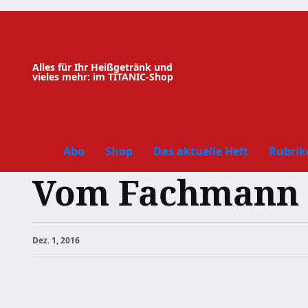
Zum
Inhalt
springen
Alles für Ihr Heißgetränk und
vieles mehr: im TITANIC-Shop
Abo
Shop
Das aktuelle Heft
Rubrik
Vom Fachmann f
Dez. 1, 2016