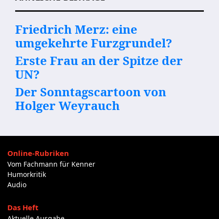
Friedrich Merz: eine
umgekehrte Furzgrundel?
Erste Frau an der Spitze der
UN?
Der Sonntagscartoon von
Holger Weyrauch
Online-Rubriken
Vom Fachmann für Kenner
Humorkritik
Audio
Das Heft
Aktuelle Ausgabe