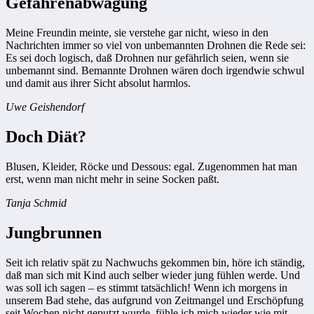
Gefahrenabwägung
Meine Freundin meinte, sie verstehe gar nicht, wieso in den
Nachrichten immer so viel von unbemannten Drohnen die Rede sei:
Es sei doch logisch, daß Drohnen nur gefährlich seien, wenn sie
unbemannt sind. Bemannte Drohnen wären doch irgendwie schwul
und damit aus ihrer Sicht absolut harmlos.
Uwe Geishendorf
Doch Diät?
Blusen, Kleider, Röcke und Dessous: egal. Zugenommen hat man
erst, wenn man nicht mehr in seine Socken paßt.
Tanja Schmid
Jungbrunnen
Seit ich relativ spät zu Nachwuchs gekommen bin, höre ich ständig,
daß man sich mit Kind auch selber wieder jung fühlen werde. Und
was soll ich sagen – es stimmt tatsächlich! Wenn ich morgens in
unserem Bad stehe, das aufgrund von Zeitmangel und Erschöpfung
seit Wochen nicht geputzt wurde, fühle ich mich wieder wie mit