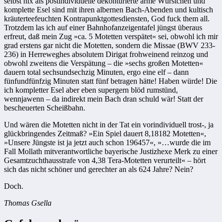
selbst nix als postindividuelle dekonturierte arme Würstchen und
komplette Esel sind mit ihren albernen Bach-Abenden und kultisch
kräuterteefeuchten Kontrapunktgottesdiensten, God fuck them all.
Trotzdem las ich auf einer Bahnhofanzeigentafel jüngst überaus
erfreut, daß mein Zug »ca. 5 Motetten verspätet« sei, obwohl ich mir
grad erstens gar nicht die Motetten, sondern die Missae (BWV 233-
236) in Herreweghes absolutem Dirigat frohweinend reinzog und
obwohl zweitens die Verspätung – die »sechs großen Motetten«
dauern total sechsundsechzig Minuten, ergo eine elf – dann
fünfundfünfzig Minuten statt fünf betragen hätte! Haben würde! Die
ich kompletter Esel aber eben supergern blöd rumstünd,
wennjawenn – da indirekt mein Bach dran schuld wär! Statt der
bescheuerten Scheißbahn.
Und wären die Motetten nicht in der Tat ein vorindividuell trost-, ja
glückbringendes Zeitmaß? »Ein Spiel dauert 8,18182 Motetten«,
»Unsere Jüngste ist ja jetzt auch schon 196457«, »…wurde die im
Fall Mollath mitverantwortliche bayerische Justizhexe Merk zu einer
Gesamtzuchthausstrafe von 4,38 Tera-Motetten verurteilt« – hört
sich das nicht schöner und gerechter an als 624 Jahre? Nein?
Doch.
Thomas Gsella