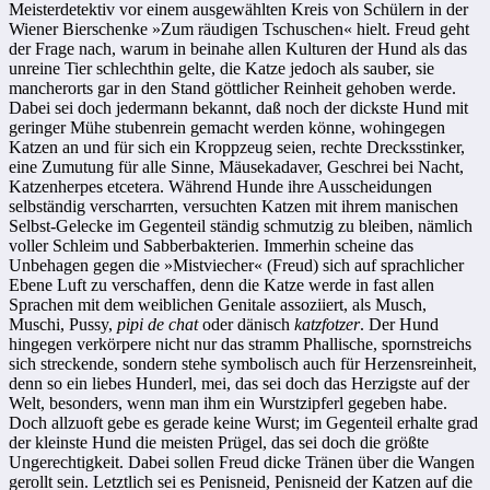
Meisterdetektiv vor einem ausgewählten Kreis von Schülern in der
Wiener Bierschenke »Zum räudigen Tschuschen« hielt. Freud geht
der Frage nach, warum in beinahe allen Kulturen der Hund als das
unreine Tier schlechthin gelte, die Katze jedoch als sauber, sie
mancherorts gar in den Stand göttlicher Reinheit gehoben werde.
Dabei sei doch jedermann bekannt, daß noch der dickste Hund mit
geringer Mühe stubenrein gemacht werden könne, wohingegen
Katzen an und für sich ein Kroppzeug seien, rechte Drecksstinker,
eine Zumutung für alle Sinne, Mäusekadaver, Geschrei bei Nacht,
Katzenherpes etcetera. Während Hunde ihre Ausscheidungen
selbständig verscharrten, versuchten Katzen mit ihrem manischen
Selbst-Gelecke im Gegenteil ständig schmutzig zu bleiben, nämlich
voller Schleim und Sabberbakterien. Immerhin scheine das
Unbehagen gegen die »Mistviecher« (Freud) sich auf sprachlicher
Ebene Luft zu verschaffen, denn die Katze werde in fast allen
Sprachen mit dem weiblichen Genitale assoziiert, als Musch,
Muschi, Pussy,
pipi de chat
oder dänisch
katzfotzer
. Der Hund
hingegen verkörpere nicht nur das stramm Phallische, spornstreichs
sich streckende, sondern stehe symbolisch auch für Herzensreinheit,
denn so ein liebes Hunderl, mei, das sei doch das Herzigste auf der
Welt, besonders, wenn man ihm ein Wurstzipferl gegeben habe.
Doch allzuoft gebe es gerade keine Wurst; im Gegenteil erhalte grad
der kleinste Hund die meisten Prügel, das sei doch die größte
Ungerechtigkeit. Dabei sollen Freud dicke Tränen über die Wangen
gerollt sein. Letztlich sei es Penisneid, Penisneid der Katzen auf die