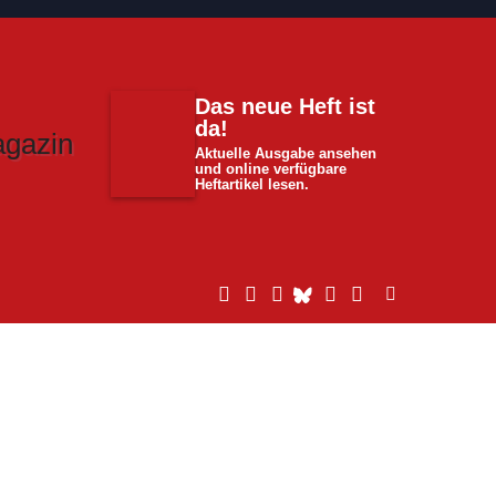
Das neue Heft ist
da!
Aktuelle Ausgabe ansehen
und online verfügbare
Heftartikel lesen.