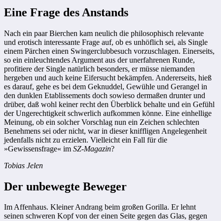
Eine Frage des Anstands
Nach ein paar Bierchen kam neulich die philosophisch relevante
und erotisch interessante Frage auf, ob es unhöflich sei, als Single
einem Pärchen einen Swingerclubbesuch vorzuschlagen. Einerseits,
so ein einleuchtendes Argument aus der unerfahrenen Runde,
profitiere der Single natürlich besonders, er müsse niemanden
hergeben und auch keine Eifersucht bekämpfen. Andererseits, hieß
es darauf, gehe es bei dem Geknuddel, Gewühle und Gerangel in
den dunklen Etablissements doch sowieso dermaßen drunter und
drüber, daß wohl keiner recht den Überblick behalte und ein Gefühl
der Ungerechtigkeit schwerlich aufkommen könne. Eine einhellige
Meinung, ob ein solcher Vorschlag nun ein Zeichen schlechten
Benehmens sei oder nicht, war in dieser kniffligen Angelegenheit
jedenfalls nicht zu erzielen. Vielleicht ein Fall für die
»Gewissensfrage« im
SZ-Magazin
?
Tobias Jelen
Der unbewegte Beweger
Im Affenhaus. Kleiner Andrang beim ­großen Gorilla. Er lehnt
seinen schweren Kopf von der einen Seite gegen das Glas, gegen