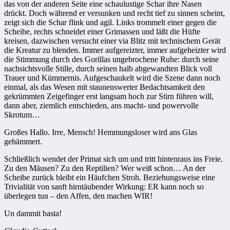
das von der anderen Seite eine schaulustige Schar ihre Nasen
drückt. Doch während er versunken und recht tief zu sinnen scheint,
zeigt sich die Schar flink und agil. Links trommelt einer gegen die
Scheibe, rechts schneidet einer Grimassen und läßt die Hüfte
kreisen, dazwischen versucht einer via Blitz mit technischem Gerät
die Kreatur zu blenden. Immer aufgereizter, immer aufgeheizter wird
die Stimmung durch des ­Gorillas ungebrochene Ruhe: durch seine
nachsichtsvolle Stille, durch seinen halb abgewandten Blick voll
Trauer und Kümmernis. Aufgeschaukelt wird die Szene dann noch
einmal, als das Wesen mit staunenswerter ­Bedachtsamkeit den
gekrümmten Zeigefinger erst langsam hoch zur Stirn führen will,
dann aber, ziemlich entschieden, ans macht- und powervolle
Skrotum…
Großes Hallo. Irre, Mensch! Hemmungsloser wird ans Glas
gehämmert.
Schließlich wendet der Primat sich um und tritt hintenraus ins Freie.
Zu den ­Mäusen? Zu den Reptilien? Wer weiß schon… An der
Scheibe zurück bleibt ein Häufchen Stroh. Beziehungsweise eine
Trivialität von sanft hirntäubender Wirkung: ER kann noch so
überlegen tun – den Affen, den machen WIR!
Un dammit basta!