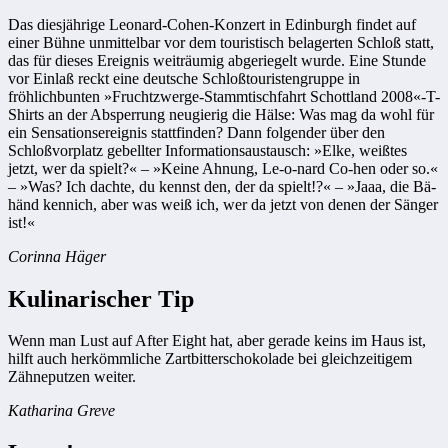
Das diesjährige Leonard-Cohen-Konzert in Edinburgh findet auf
einer Bühne ­unmittelbar vor dem touristisch belagerten Schloß statt,
das für dieses Ereignis weiträumig abgeriegelt wurde. Eine Stunde
vor Einlaß reckt eine deutsche Schloßtouristengruppe in
fröhlichbunten »Frucht­zwerge-Stammtischfahrt Schottland 2008«-T-
Shirts an der Absperrung neugierig die Hälse: Was mag da wohl für
ein Sensationsereignis stattfinden? Dann folgender über den
Schloßvorplatz gebellter Informationsaustausch: »Elke, weißtes
jetzt, wer da spielt?« – »Keine Ahnung, Le-o-nard Co-hen oder so.«
– »Was? Ich dachte, du kennst den, der da spielt!?« – »Jaaa, die Bä-
händ kennich, aber was weiß ich, wer da jetzt von denen der Sänger
ist!«
Corinna Häger
Kulinarischer Tip
Wenn man Lust auf After Eight hat, aber gerade keins im Haus ist,
hilft auch ­herkömmliche Zartbitterschokolade bei gleichzeitigem
Zähneputzen weiter.
Katharina Greve