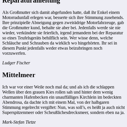
Reparaturanleitung
Als Großmutter sich damit abgefunden hatte, daß ihr Enkel einem
Motorrad­unfall erlegen war, besserte sich ihre Stimmung zusehends.
Ihre prinzipielle Abneigung gegen zweirädrige Motorfahrzeuge, gab
die Großmutter kund, behalte sie aber bei. Jedenfalls werde sie nie
wieder, verkündete sie feierlich, irgend jemandem bei der Reparatur
so eines Teufelsgeräts behilflich sein. Wer wisse denn, welche
Schläuche und Schrauben da wirklich wo hingehörten. Ihr sei in
diesem Punkt jedenfalls weder etwas beizubringen noch
vorzuwerfen.
Ludger Fischer
Mittelmeer
Ich war vor einer Weile noch mal da; und als ich die schlappen
Wellen über den grauen Kies rollen sah und hinter dem wenig
charmanten Hafenbecken ein unauffälliges Kirchlein im bedeckten
Abend­rosa, da dachte ich mit einem Mal, von der halbgaren
Stimmung regelrecht vergiftet: Nun, was soll’s, es heißt ja auch nicht
Superspitzenmeer oder Scheußliches­drecksmeer, sondern eben na ja.
Mark-Stefan Tietze