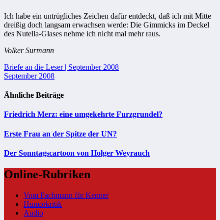
Ich habe ein untrügliches Zeichen dafür entdeckt, daß ich mit Mitte
dreißig doch langsam erwachsen werde: Die Gimmicks im Deckel
des Nutella-Glases nehme ich nicht mal mehr raus.
Volker Surmann
Beitragsnavigation
Briefe an die Leser | September 2008
September 2008
Ähnliche Beiträge
Friedrich Merz: eine umgekehrte Furzgrundel?
Erste Frau an der Spitze der UN?
Der Sonntagscartoon von Holger Weyrauch
Online-Rubriken
Vom Fachmann für Kenner
Humorkritik
Audio