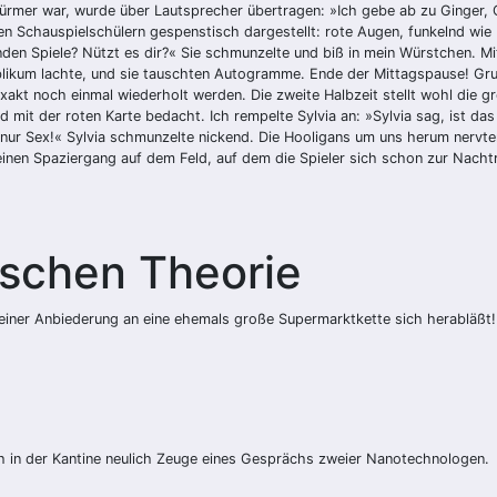
ürmer war, wurde über Lautsprecher übertragen: »Ich gebe ab zu Ginger, G
 Schauspielschülern gespenstisch dargestellt: rote Augen, funkelnd wie 
den Spiele? Nützt es dir?« Sie schmunzelte und biß in mein Würstchen. Mit
blikum lachte, und sie tauschten Autogramme. Ende der Mittagspause! Grum
xakt noch einmal wiederholt werden. Die zweite Halbzeit stellt wohl die 
d mit der roten Karte bedacht. Ich rempelte Sylvia an: »Sylvia sag, ist das
 nur Sex!« Sylvia schmunzelte nickend. Die Hooligans um uns herum nervte
nen Spaziergang auf dem Feld, auf dem die Spieler sich schon zur Nachtr
tischen Theorie
ner Anbiederung an eine ehemals große Supermarktkette sich herabläßt! –
ch in der Kantine neulich Zeuge eines Gesprächs zweier Nanotechnologen.