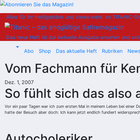
Zum
Alles für Ihr Heißgetränk und vieles mehr: im TITANIC-S
Inhalt
springen
Das neue Heft ist da!
Aktuelle Ausgabe ansehen und onli
Abo
Shop
Das aktuelle Heft
Rubriken
News
Vom Fachmann für Ke
Dez. 1, 2007
So fühlt sich das also 
Vor ein paar Tagen war ich zum ersten Mal in meinem Leben bei einer D
hatte der Besuch aber doch: Ich kann jetzt endlich fundiert widerspre
Autocholeriker