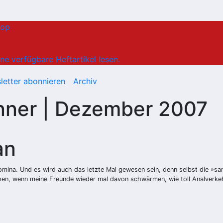
hop
ne verfügbare Heftartikel lesen.
letter abonnieren
Archiv
nner | Dezember 2007
an
omina. Und es wird auch das letzte Mal gewesen sein, denn selbst die »san
chen, wenn meine Freunde wieder mal davon schwärmen, wie toll Analverkeh