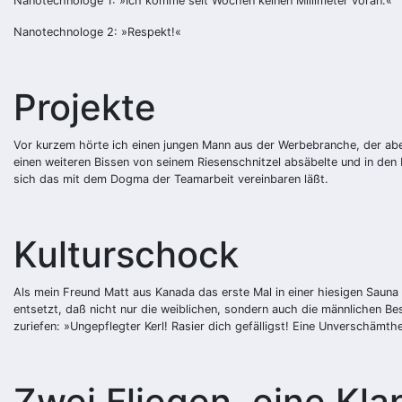
Nanotechnologe 1: »Ich komme seit Wochen keinen Millimeter voran.«
Nanotechnologe 2: »Respekt!«
Projekte
Vor kurzem hörte ich einen jungen Mann aus der Werbebranche, der abe
einen weiteren Bissen von seinem Riesenschnitzel absäbelte und in den
sich das mit dem Dogma der Teamarbeit vereinbaren läßt.
Kulturschock
Als mein Freund Matt aus Kanada das erste Mal in einer hiesigen Sauna 
entsetzt, daß nicht nur die weiblichen, sondern auch die männlichen Bes
zuriefen: »Ungepflegter Kerl! Rasier dich gefälligst! Eine Unverschämthei
Zwei Fliegen, eine Kl