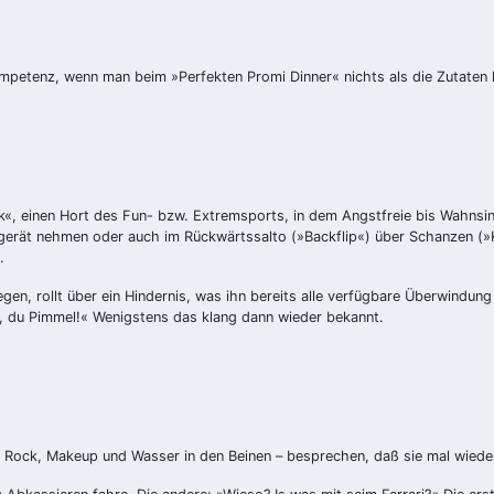
kompetenz, wenn man beim »Perfekten Promi Dinner« nichts als die Zutaten 
rk«, einen Hort des Fun- bzw. Extremsports, in dem Angstfreie bis Wahnsi
gerät nehmen oder auch im Rückwärtssalto (»Backflip«) über Schanzen (»
.
egen, rollt über ein Hindernis, was ihn bereits alle verfügbare Überwind
, du Pimmel!« Wenigstens das klang dann wieder bekannt.
zer Rock, Makeup und Wasser in den Beinen – besprechen, daß sie mal wie