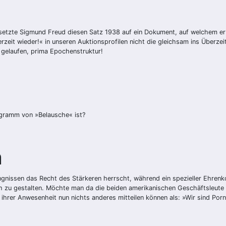
setzte Sigmund Freud diesen Satz 1938 auf ein Dokument, auf welchem er 
erzeit wieder!« in unseren Auktionsprofilen nicht die gleichsam ins Überz
 gelaufen, prima Epochenstruktur!
agramm von »Belausche« ist?
n
ngnissen das Recht des Stärkeren herrscht, während ein spezieller Ehrenk
ch zu gestalten. Möchte man da die beiden amerikanischen Geschäftsleute b
ihrer Anwesenheit nun nichts anderes mitteilen können als: »Wir sind P