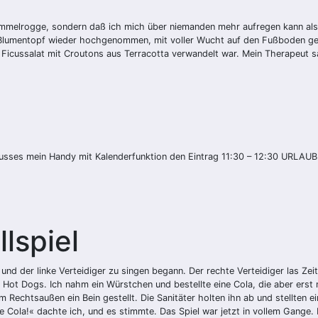
 Semmelrogge, sondern daß ich mich über niemanden mehr aufregen kann als
n Blumentopf wieder hochgenommen, mit voller Wucht auf den Fußboden ge
 Ficussalat mit Croutons aus Terracotta verwandelt war. Mein Therapeut sa
usses mein Handy mit Kalenderfunktion den Eintrag 11:30 – 12:30 URLAUB
lspiel
nd der linke Verteidiger zu singen begann. Der rechte Verteidiger las Zei
ot Dogs. Ich nahm ein Würstchen und bestellte eine Cola, die aber erst 
 Rechtsaußen ein Bein gestellt. Die Sanitäter holten ihn ab und stellten e
 Cola!« dachte ich, und es stimmte. Das Spiel war jetzt in vollem Gange. D