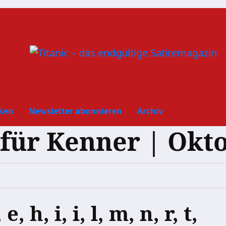
ken
Newsletter abonnieren
Archiv
ür Kenner | Okto
 e, h, i, i, l, m, n, r, t,