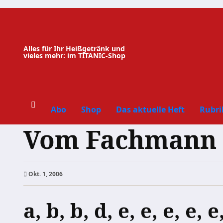
Zum
Inhalt
springen
Alles für Ihr Heißgetränk und
vieles mehr: im TITANIC-Shop
Abo
Shop
Das aktuelle Heft
Rubri
Vom Fachmann f
Okt. 1, 2006
a, b, b, d, e, e, e, e, e,