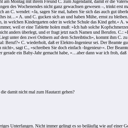
geht am Montag mit ihrem Freund C. zum Jugendamt, damit er die Vater
ungen des Wochenendes nicht ganz gewachsen gewesen –, trinkt erst ma
ich an C. wendet: »Ja, sagen Sie mal, haben Sie sich das auch gut überl
 Ihrs ist…« A. und C. gucken sich an und haben Mühe, ernst zu bleiben
 in welchen Kindergarten oder in welche Schule das Kind geht.« A. wir
immer, weil er eine Tablette holen muß: »Ich hab solche Kopfschmerzen
 nicht anders überlegt, und er fragt jetzt nach Namen und Berufen. C.:
iegt unter den zwei Ordnern auf dem Schreibtisch«, kommt ihm C. zu 
mal: Beruf?« C. wiederholt, daß er Elektro-Ingenieur sei. Der Beamte g
ich nicht«, sagt C., »schreiben Sie doch einfach ›Ingenieur‹«. Der Bea
ber gerade ein Baby-Jahr gemacht habe, »…aber dann war ich froh, daß 
 die damit nicht mal zum Hautarzt gehen?
riges Unterfangen. Nicht immer gelingt es so beiläufig wie auf einer Ge