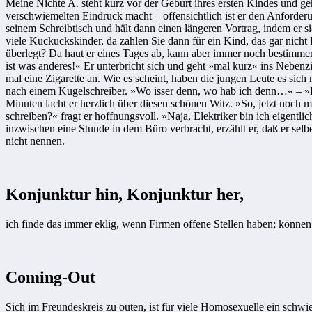
Meine Nichte A. steht kurz vor der Geburt ihres ersten Kindes und 
verschwiemelten Eindruck macht – offensichtlich ist er den Anforder
seinem Schreibtisch und hält dann einen längeren Vortrag, indem er s
viele Kuckuckskinder, da zahlen Sie dann für ein Kind, das gar nicht
überlegt? Da haut er eines Tages ab, kann aber immer noch bestimmen,
ist was anderes!« Er unterbricht sich und geht »mal kurz« ins Nebenz
mal eine Zigarette an. Wie es scheint, haben die jungen Leute es sich
nach einem Kugelschreiber. »Wo isser denn, wo hab ich denn…« – »L
Minuten lacht er herzlich über diesen schönen Witz. »So, jetzt noch 
schreiben?« fragt er hoffnungsvoll. »Naja, Elektriker bin ich eigentl
inzwischen eine Stunde in dem Büro verbracht, erzählt er, daß er sel
nicht nennen.
Konjunktur hin, Konjunktur her,
ich finde das immer eklig, wenn Firmen offene Stellen haben; können
Coming-Out
Sich im Freundeskreis zu outen, ist für viele Homosexuelle ein schwie