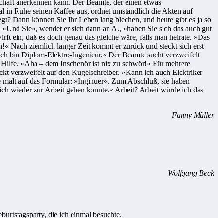
schaft anerkennen kann. Der Beamte, der einen etwas
l in Ruhe seinen Kaffee aus, ordnet umständlich die Akten auf
egt? Dann können Sie Ihr Leben lang blechen, und heute gibt es ja so
. »Und Sie«, wendet er sich dann an A., »haben Sie sich das auch gut
ft ein, daß es doch genau das gleiche wäre, falls man heirate. »Das
!« Nach ziemlich langer Zeit kommt er zurück und steckt sich erst
 »Ich bin Diplom-Elektro-Ingenieur.« Der Beamte sucht verzweifelt
Hilfe. »Aha – dem Inschenör ist nix zu schwör!« Für mehrere
uckt verzweifelt auf den Kugelschreiber. »Kann ich auch Elektriker
mte malt auf das Formular: »Inginuer«. Zum Abschluß, sie haben
ich wieder zur Arbeit gehen konnte.« Arbeit? Arbeit würde ich das
Fanny Müller
Wolfgang Beck
burtstagsparty, die ich einmal besuchte.