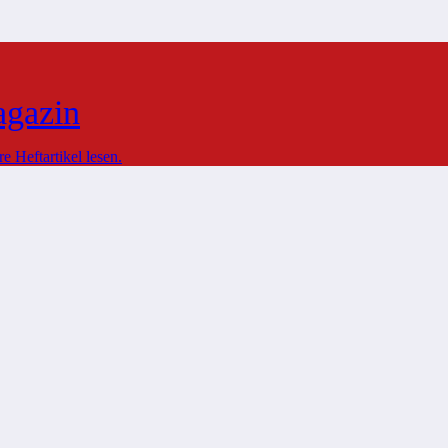
agazin
 Heftartikel lesen.