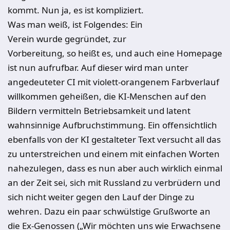
kommt. Nun ja, es ist kompliziert.
Was man weiß, ist Folgendes: Ein
Verein wurde gegr
ü
ndet, zur
Vorbereitung, so heißt es, und auch eine Homepage
ist nun aufrufbar. Auf dieser wird man unter
angedeuteter
CI
mit violett-orangenem Farbverlauf
willkommen geheißen, die KI-Menschen auf den
Bildern vermitteln Betriebsamkeit und latent
wahnsinnige Aufbruchstimmung. Ein
offensichtlich
ebenfalls von der
KI
gestalteter Text versucht all das
zu unterstreichen und einem mit einfachen Worten
nahezulegen, dass es nun aber auch wirklich einmal
an der Zeit sei, sich mit Russland zu verbr
ü
dern und
sich nicht weiter gegen den Lauf der Dinge zu
wehren. Dazu ein paar schw
ü
lstige Grußworte an
die Ex-Genossen („Wir m
ö
chten uns wie Erwachsene