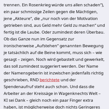
trennen. Ein Rosenkrieg w
ü
rde uns allen schaden“),
ein paar schmissige Zeilen gegen die M
ä
chtigen,
jene
„Akteure“, die „nur noch von der Motivation
getrieben sind, aus Geld mehr Geld zu machen“ und
fertig ist die Laube. Oder zumindest deren Überbau.
Ob das Ganze nun im Gegensatz zur
ironischerweise „Aufstehen“ genannten Bewegung
je tatsächlich auf die Beine kommt, muss sich
–
wie
gesagt
–
zeigen. Noch wird gebastelt und gewerkelt,
das soll zumindest suggeriert werden. Der Name
der Namensgeberin ist inzwischen jedenfalls richtig
geschrieben, RND
berichtete
und der
Spendenaufruf steht auch schon
.
Und dass die
Arbeiter an der Kreiss
ä
ge in Wagenknechts Welt
–
KI sei Dank
–
gleich noch ein paar Finger extra
haben, ist möglicherweise doch nichts Geringeres