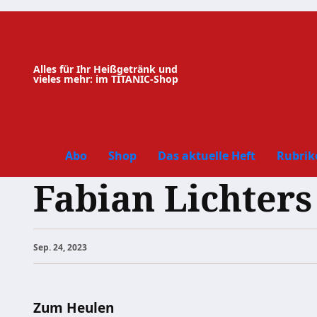
Zum
Inhalt
springen
Alles für Ihr Heißgetränk und
vieles mehr: im TITANIC-Shop
Abo
Shop
Das aktuelle Heft
Rubrik
Fabian Lichter
Sep. 24, 2023
Zum Heulen