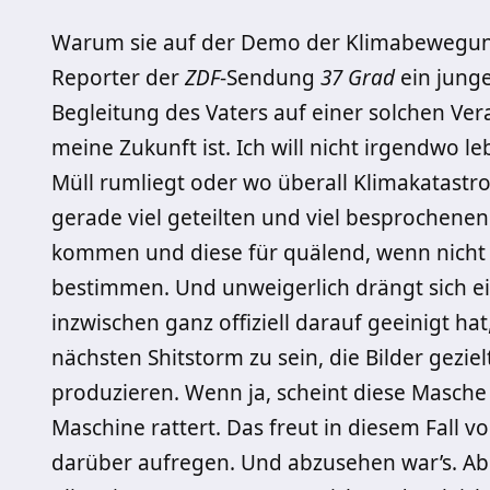
Warum sie auf der Demo der Klimabewegung 
Reporter der
ZDF
-Sendung
37 Grad
ein jung
Begleitung des Vaters auf einer solchen Ver
meine Zukunft ist. Ich will nicht irgendwo le
M
ü
ll rumliegt oder wo
ü
berall Klimakatastr
gerade viel geteilten und viel besprochenen
kommen und diese f
ü
r qu
ä
lend, wenn nicht
bestimmen. Und unweigerlich dr
ä
ngt sich 
inzwischen ganz offiziell darauf geeinigt ha
nä
chsten Shitstorm zu sein, die Bilder gezielt
produzieren. Wenn ja, scheint diese Masche
Maschine rattert. Das freut in diesem Fall v
darüber aufregen. Und abzusehen war’s. Ab