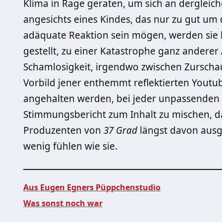
Klima in Rage geraten, um sich an dergleic
angesichts eines Kindes, das nur zu gut um 
ad
ä
quate Reaktion sein m
ö
gen, werden sie 
gestellt, zu einer Katastrophe ganz anderer
Schamlosigkeit, irgendwo zwischen Zurscha
Vorbild jener enthemmt reflektierten Yout
angehalten werden, bei jeder unpassenden 
Stimmungsbericht zum Inhalt zu mischen, da
Produzenten von
37 Grad
l
ä
ngst davon ausg
wenig fühlen wie sie.
Aus Eugen Egners Püppchenstudio
Was sonst noch war