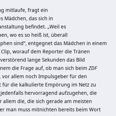
mitlaufe, fragt ein
es M
ä
dchen, das sich in
anstaltung befindet.
„
Weil es
ben, wo es so heiß ist,
ü
berall
ophen sind
“
, entgegnet das M
ä
dchen in einem
 Clip, worauf dem Reporter die Tr
ä
nen
 verst
ö
rend lange Sekunden das Bild
einem die Frage auf, ob man sich beim
ZDF
t, vor allem noch Impulsgeber f
ür den
 f
ü
r die kalkulierte Emp
ö
rung im Netz zu
 jedenfalls hervorragend aufzugehen, die
or allem die, die sich gerade am meisten
er man muss mitnichten bereits beim Wort