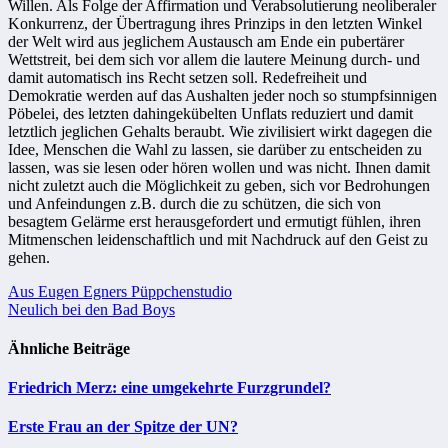
Willen. Als Folge der Affirmation und Verabsolutierung neoliberaler
Konkurrenz, der Übertragung ihres Prinzips in den letzten Winkel
der Welt wird aus jeglichem Austausch am Ende ein pubertärer
Wettstreit, bei dem sich vor allem die lautere Meinung durch- und
damit automatisch ins Recht setzen soll. Redefreiheit und
Demokratie werden auf das Aushalten jeder noch so stumpfsinnigen
Pöbelei, des letzten dahingekübelten Unflats reduziert und damit
letztlich jeglichen Gehalts beraubt. Wie zivilisiert wirkt dagegen die
Idee, Menschen die Wahl zu lassen, sie darüber zu entscheiden zu
lassen, was sie lesen oder hören wollen und was nicht. Ihnen damit
nicht zuletzt auch die Möglichkeit zu geben, sich vor Bedrohungen
und Anfeindungen z.B. durch die zu schützen, die sich von
besagtem Gelärme erst herausgefordert und ermutigt fühlen, ihren
Mitmenschen leidenschaftlich und mit Nachdruck auf den Geist zu
gehen.
Beitragsnavigation
Aus Eugen Egners Püppchenstudio
Neulich bei den Bad Boys
Ähnliche Beiträge
Friedrich Merz: eine umgekehrte Furzgrundel?
Erste Frau an der Spitze der UN?