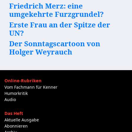
Friedrich Merz: eine
umgekehrte Furzgrundel?
Erste Frau an der Spitze der
UN?
Der Sonntagscartoon von
Holger Weyrauch
Online-Rubriken
Vom Fachmann für Kenner
Humorkritik
Audio
Das Heft
Aktuelle Ausgabe
Abonnieren