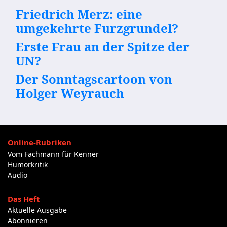
Friedrich Merz: eine
umgekehrte Furzgrundel?
Erste Frau an der Spitze der
UN?
Der Sonntagscartoon von
Holger Weyrauch
Online-Rubriken
Vom Fachmann für Kenner
Humorkritik
Audio
Das Heft
Aktuelle Ausgabe
Abonnieren