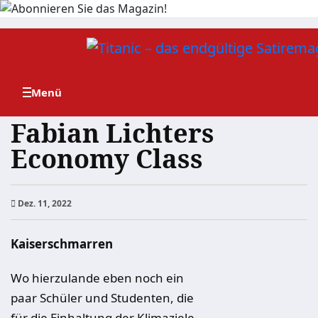
Zum
Inhalt
springen
Fabian Lichters
Economy Class
Dez. 11, 2022
Kaiserschmarren
Wo hierzulande eben noch ein
paar Schüler und Studenten, die
für die Einhaltung der Klimaziele