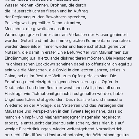
Wasser reichen können. Drohnen, die durch
die Häuserschluchten fliegen und im Auftrag
der Regierung zu den Bewohnern sprechen,
Polizeigewalt gegenüber Demonstranten,
Menschen, die gewaltsam aus ihren
Wohnungen gezerrt oder aber am Verlassen der Häuser gehindert
werden. Geteilt und mit den immergleichen Kommentaren versehen,
werden diese Bilder immer wieder und leidenschaftlich gerne von
Nutzern, die damit in erster Linie Befürworter von Maßnahmen zur
Eindämmung u.a. hierzulande diskreditieren möchten. Die Menschen
im chinesischen Lockdown scheinen dabei so offensichtlich egal zu
sein wie die Menschen, die Covid in den letzten Jahren, sei es in
China, sei es im Rest der Welt, zum Opfer gefallen sind. Die
Empörung dient einzig der eigenen Inszenierung als Opfer. In
Deutschland und dem Rest der westlichen Welt, das soll unter
Hashtags wie #ichhabemitgemacht festgehalten werden, habe
Ungeheuerliches stattgefunden. Das ritualisierte und manische
Wiederholen der Anklage, das Verzerren und das Verbiegen der
Maßstäbe und Perspektiven in den Tweets legen nahe, dass so
manch ein Impf- und Maßnahmengegner insgeheim regelrecht
erbost, ja enttäuscht darüber zu sein scheint, dass hier, bis auf
wenige Einschränkungen, wieder weitestgehend Normalbetrieb
herrscht. Die diffusen Umsturzphantasien, der Widerstandsgestus