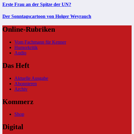
Erste Frau an der Spitze der UN?
Der Sonntagscartoon von Holger Weyrauch
Online-Rubriken
Vom Fachmann für Kenner
Humorkritik
Audio
Das Heft
Aktuelle Ausgabe
Abonnieren
Archiv
Kommerz
Shop
Digital