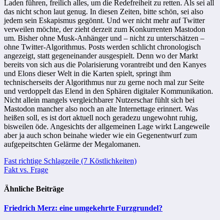
Laden führen, freilich alles, um die Redefreiheit zu retten. Als sei all
das nicht schon laut genug. In diesen Zeiten, bitte schön, sei also
jedem sein Eskapismus gegönnt. Und wer nicht mehr auf Twitter
verweilen möchte, der zieht derzeit zum Konkurrenten Mastodon
um. Bisher ohne Musk-Anhänger und – nicht zu unterschätzen –
ohne Twitter-Algorithmus. Posts werden schlicht chronologisch
angezeigt, statt gegeneinander ausgespielt. Denn wo der Markt
bereits von sich aus die Polarisierung vorantreibt und den Kanyes
und Elons dieser Welt in die Karten spielt, springt ihm
technischerseits der Algorithmus nur zu gerne noch mal zur Seite
und verdoppelt das Elend in den Sphären digitaler Kommunikation.
Nicht allein mangels vergleichbarer Nutzerschar fühlt sich bei
Mastodon mancher also noch an alte Internettage erinnert. Was
heißen soll, es ist dort aktuell noch geradezu ungewohnt ruhig,
bisweilen öde. Angesichts der allgemeinen Lage wirkt Langeweile
aber ja auch schon beinahe wieder wie ein Gegenentwurf zum
aufgepeitschten Gelärme der Megalomanen.
Beitragsnavigation
Fast richtige Schlagzeile (7 Köstlichkeiten)
Fakt vs. Frage
Ähnliche Beiträge
Friedrich Merz: eine umgekehrte Furzgrundel?