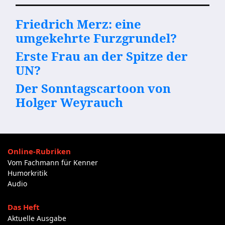
Friedrich Merz: eine
umgekehrte Furzgrundel?
Erste Frau an der Spitze der
UN?
Der Sonntagscartoon von
Holger Weyrauch
Online-Rubriken
Vom Fachmann für Kenner
Humorkritik
Audio
Das Heft
Aktuelle Ausgabe