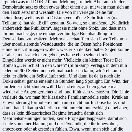
irgendetwas mit DDR 2.0 und Meinungsfreiheit. Aber auch in der
Demokratie sagt es eben etwas über einen aus, mit wem man sich an
den Tisch setzt und weshalb. Die von ihr verlegte Reihe für
heimatlose, weil aus dem Diskurs verstoßene Schriftsteller (u.a.
Tellkamp), hat sie „Exil“ genannt. So weit, so anmaßend. „Natürlich
ändert sich das Publikum“, sagt sie nicht ohne Stolz, und dass man
ihr nun nachsage, die einzige vernünftige Buchhandlung in
Deutschland zu besitzen. Mehrmals echauffiert sich Uwe Tellkamp
über moralisierende Westdeutsche, die im Osten hohe Positionen
einnehmen, ihm sagen wollen, was er zu denken habe. Sagen könne
er alles, muss auch er zugeben, es habe eben seinen Preis.
Eingeladen werde er nicht mehr. Vielleicht ein kleiner Trost: Der
Roman „Der Schlaf in den Uhren“ (Suhrkamp-Verlag), in dem nun
jeder auf 900 Seiten noch einmal nachlesen kann, wie Tellkamp
tickt, er dürfte ein Selbstläufer sein. Und dann ist da ja noch die
Doku selbst; ganze eineinhalb Stunden lang Spotlight. Ein Witz, der
nur leider nicht zünden will. Da sitzt einer, auf den gerade mal
wieder alle Augen gerichtet sind, und fühlt sich verstoßen. Die Linie
verlaufe da, wo man für klassische Familienmodelle stehe, Kritik an
Einwanderung formuliere und Trump nicht nur für böse halte, und
damit hat Tellkamp sicherlich nicht unrecht, unterschlägt dabei aber,
dass es kein diktatorisches Regime braucht, damit sich
Mehrheitsmeinungen bilden, keine Propagandaapparate, damit sich
Leute von einer Haltung und der Dynamik, die ihr innewohnt,
angezogen oder abgestoßen fühlen. Etwa, wenn man sich auf die