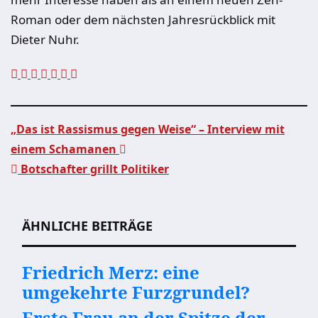
Roman oder dem nächsten Jahresrückblick mit
Dieter Nuhr.
„Das ist Rassismus gegen Weise“ – Interview mit
einem Schamanen
Beitragsnavigation
Botschafter grillt Politiker
ÄHNLICHE BEITRÄGE
Friedrich Merz: eine
umgekehrte Furzgrundel?
Erste Frau an der Spitze der