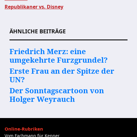
Beitragsnavigation
Republikaner vs. Disney
ÄHNLICHE BEITRÄGE
Friedrich Merz: eine
umgekehrte Furzgrundel?
Erste Frau an der Spitze der
UN?
Der Sonntagscartoon von
Holger Weyrauch
Online-Rubriken
Vom Fachmann für Kenner