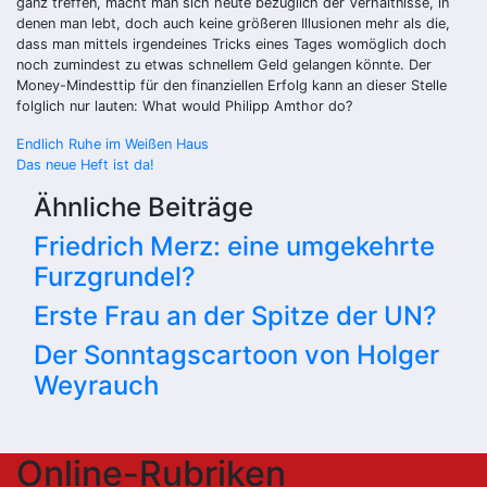
ganz treffen, macht man sich heute bezüglich der Verhältnisse, in
denen man lebt, doch auch keine größeren Illusionen mehr als die,
dass man mittels irgendeines Tricks eines Tages womöglich doch
noch zumindest zu etwas schnellem Geld gelangen könnte. Der
Money-Mindesttip für den finanziellen Erfolg kann an dieser Stelle
folglich nur lauten: What would Philipp Amthor do?
Beitragsnavigation
Endlich Ruhe im Weißen Haus
Das neue Heft ist da!
Ähnliche Beiträge
Friedrich Merz: eine umgekehrte
Furzgrundel?
Erste Frau an der Spitze der UN?
Der Sonntagscartoon von Holger
Weyrauch
Online-Rubriken