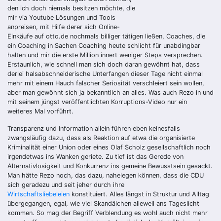
den ich doch niemals besitzen möchte, die
mir via Youtube Lösungen und Tools
anpreisen, mit Hilfe derer sich Online-
Einkäufe auf otto.de nochmals billiger tätigen ließen, Coaches, die
ein Coaching in Sachen Coaching heute schlicht für unabdingbar
halten und mir die erste Million innert weniger Steps versprechen.
Erstaunlich, wie schnell man sich doch daran gewöhnt hat, dass
derlei halsabschneiderische Unterfangen dieser Tage nicht einmal
mehr mit einem Hauch falscher Seriosität verschleiert sein wollen,
aber man gewöhnt sich ja bekanntlich an alles. Was auch Rezo in und
mit seinem jüngst veröffentlichten Korruptions-Video nur ein
weiteres Mal vorführt.
Transparenz und Information allein führen eben keinesfalls
zwangsläufig dazu, dass als Reaktion auf etwa die organisierte
Kriminalität einer Union oder eines Olaf Scholz gesellschaftlich noch
irgendetwas ins Wanken geriete. Zu tief ist das Gerede von
Alternativlosigkeit und Konkurrenz ins gemeine Bewusstsein gesackt.
Man hätte Rezo noch, das dazu, nahelegen können, dass die CDU
sich geradezu und seit jeher durch ihre
Wirtschaftsliebeleien
konstituiert. Alles längst in Struktur und Alltag
übergegangen, egal, wie viel Skandälchen alleweil ans Tageslicht
kommen. So mag der Begriff Verblendung es wohl auch nicht mehr