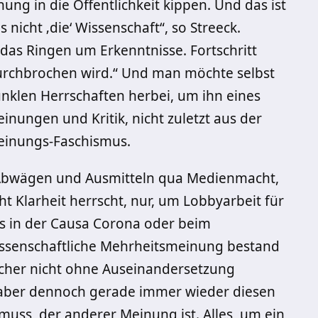
ng in die Öffentlichkeit kippen. Und das ist
 nicht ‚die‘ Wissenschaft“, so Streeck.
 das Ringen um Erkenntnisse. Fortschritt
urchbrochen wird.“ Und man möchte selbst
unklen Herrschaften herbei, um ihn eines
nungen und Kritik, nicht zuletzt aus der
 Meinungs-Faschismus.
e Abwägen und Ausmitteln qua Medienmacht,
t Klarheit herrscht, nur, um Lobbyarbeit für
es in der Causa Corona oder beim
issenschaftliche Mehrheitsmeinung bestand
sicher nicht ohne Auseinandersetzung
aber dennoch gerade immer wieder diesen
uss, der anderer Meinung ist. Alles, um ein