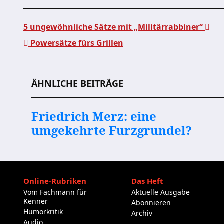
5 ungewöhnliche Sätze mit „Militärrabbiner“
Powersätze fürs Grillen
Beitragsnavigation
ÄHNLICHE BEITRÄGE
Friedrich Merz: eine
umgekehrte Furzgrundel?
Online-Rubriken
Das Heft
Vom Fachmann für
Aktuelle Ausgabe
Kenner
Abonnieren
Humorkritik
Archiv
Audio