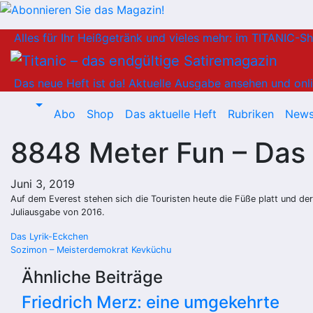
Zum
Alles für Ihr Heißgetränk und vieles mehr: im TITANIC-S
Inhalt
springen
Das neue Heft ist da!
Aktuelle Ausgabe ansehen und onli
Abo
Shop
Das aktuelle Heft
Rubriken
News
8848 Meter Fun – Das 
Juni 3, 2019
Auf dem Everest stehen sich die Touristen heute die Füße platt und der 
Juliausgabe von 2016.
Beitragsnavigation
Das Lyrik-Eckchen
Sozimon – Meisterdemokrat Kevküchu
Ähnliche Beiträge
Friedrich Merz: eine umgekehrte