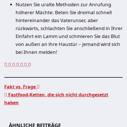
Nutzen Sie uralte Methoden zur Anrufung
höherer Mächte: Beten Sie dreimal schnell
hintereinander das Vaterunser, aber
rückwärts, schlachten Sie anschließend in Ihrer
Einfahrt ein Lamm und schmieren Sie das Blut
von außen an ihre Haustür – jemand wird sich
bei Ihnen melden!
Fakt vs. Frage
Fastfood-Ketten, die sich nicht durchgesetzt
Beitragsnavigation
haben
ÄHNLICHE BEITRÄGE