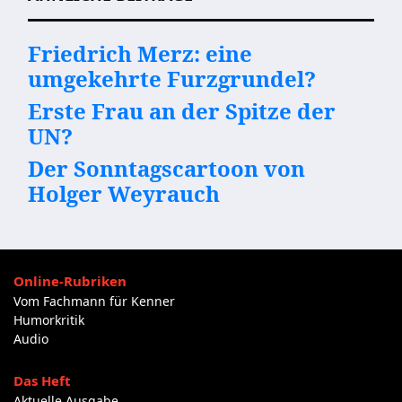
Friedrich Merz: eine
umgekehrte Furzgrundel?
Erste Frau an der Spitze der
UN?
Der Sonntagscartoon von
Holger Weyrauch
Online-Rubriken
Vom Fachmann für Kenner
Humorkritik
Audio
Das Heft
Aktuelle Ausgabe