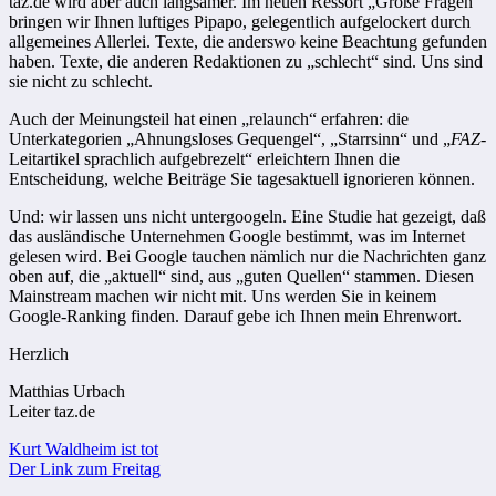
taz.de wird aber auch langsamer. Im neuen Ressort „Große Fragen“
bringen wir Ihnen luftiges Pipapo, gelegentlich aufgelockert durch
allgemeines Allerlei. Texte, die anderswo keine Beachtung gefunden
haben. Texte, die anderen Redaktionen zu „schlecht“ sind. Uns sind
sie nicht zu schlecht.
Auch der Meinungsteil hat einen „relaunch“ erfahren: die
Unterkategorien „Ahnungsloses Gequengel“, „Starrsinn“ und „
FAZ
-
Leitartikel sprachlich aufgebrezelt“ erleichtern Ihnen die
Entscheidung, welche Beiträge Sie tagesaktuell ignorieren können.
Und: wir lassen uns nicht untergoogeln. Eine Studie hat gezeigt, daß
das ausländische Unternehmen Google bestimmt, was im Internet
gelesen wird. Bei Google tauchen nämlich nur die Nachrichten ganz
oben auf, die „aktuell“ sind, aus „guten Quellen“ stammen. Diesen
Mainstream machen wir nicht mit. Uns werden Sie in keinem
Google-Ranking finden. Darauf gebe ich Ihnen mein Ehrenwort.
Herzlich
Matthias Urbach
Leiter taz.de
Beitragsnavigation
Kurt Waldheim ist tot
Der Link zum Freitag