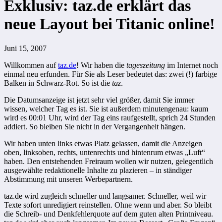
Exklusiv: taz.de erklärt das
neue Layout bei Titanic online!
Juni 15, 2007
Willkommen auf
taz.de
! Wir haben die
tageszeitung
im Internet noch
einmal neu erfunden. Für Sie als Leser bedeutet das: zwei (!) farbige
Balken in Schwarz-Rot. So ist die
taz
.
Die Datumsanzeige ist jetzt sehr viel größer, damit Sie immer
wissen, welcher Tag es ist. Sie ist außerdem minutengenau: kaum
wird es 00:01 Uhr, wird der Tag eins raufgestellt, sprich 24 Stunden
addiert. So bleiben Sie nicht in der Vergangenheit hängen.
Wir haben unten links etwas Platz gelassen, damit die Anzeigen
oben, linksoben, rechts, untenrechts und hintenrum etwas „Luft“
haben. Den entstehenden Freiraum wollen wir nutzen, gelegentlich
ausgewählte redaktionelle Inhalte zu plazieren – in ständiger
Abstimmung mit unseren Werbepartnern.
taz.de wird zugleich schneller und langsamer. Schneller, weil wir
Texte sofort unredigiert reinstellen. Ohne wenn und aber. So bleibt
die Schreib- und Denkfehlerquote auf dem guten alten Printniveau.