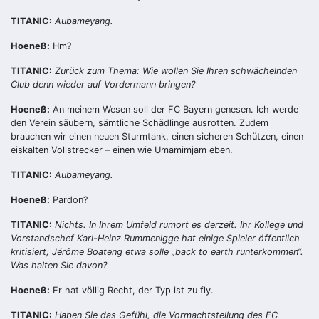
TITANIC:
Aubameyang.
Hoeneß:
Hm?
TITANIC:
Zurück zum Thema: Wie wollen Sie Ihren schwächelnden
Club denn wieder auf Vordermann bringen?
Hoeneß:
An meinem Wesen soll der FC Bayern genesen. Ich werde
den Verein säubern, sämtliche Schädlinge ausrotten. Zudem
brauchen wir einen neuen Sturmtank, einen sicheren Schützen, einen
eiskalten Vollstrecker – einen wie Umamimjam eben.
TITANIC:
Aubameyang.
Hoeneß:
Pardon?
TITANIC:
Nichts. In Ihrem Umfeld rumort es derzeit. Ihr Kollege und
Vorstandschef Karl-Heinz Rummenigge hat einige Spieler öffentlich
kritisiert, Jérôme Boateng etwa solle „back to earth runterkommen“.
Was halten Sie davon?
Hoeneß:
Er hat völlig Recht, der Typ ist zu fly.
TITANIC:
Haben Sie das Gefühl, die Vormachtstellung des FC