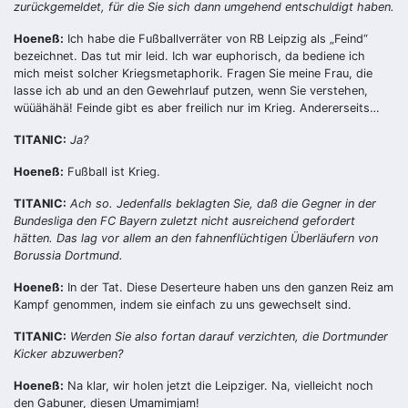
zurückgemeldet, für die Sie sich dann umgehend entschuldigt haben.
Hoeneß:
Ich habe die Fußballverräter von RB Leipzig als „Feind“
bezeichnet. Das tut mir leid. Ich war euphorisch, da bediene ich
mich meist solcher Kriegsmetaphorik. Fragen Sie meine Frau, die
lasse ich ab und an den Gewehrlauf putzen, wenn Sie verstehen,
wüüähähä! Feinde gibt es aber freilich nur im Krieg. Andererseits…
TITANIC:
Ja?
Hoeneß:
Fußball ist Krieg.
TITANIC:
Ach so. Jedenfalls beklagten Sie, daß die Gegner in der
Bundesliga den FC Bayern zuletzt nicht ausreichend gefordert
hätten. Das lag vor allem an den fahnenflüchtigen Überläufern von
Borussia Dortmund.
Hoeneß:
In der Tat. Diese Deserteure haben uns den ganzen Reiz am
Kampf genommen, indem sie einfach zu uns gewechselt sind.
TITANIC:
Werden Sie also fortan darauf verzichten, die Dortmunder
Kicker abzuwerben?
Hoeneß:
Na klar, wir holen jetzt die Leipziger. Na, vielleicht noch
den Gabuner, diesen Umamimjam!