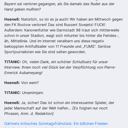
Bayern sei verloren gegangen, als Sie damals das Ruder aus der
Hand geben mußten?
Hoeneß:
Natürlich, so ist es ja auch! Wir haben am Mittwoch gegen
den FK Rostow verloren! Das sind Russen! Sowjets! FUCK!
Außerdem: Kanonenfutter wie Darmstadt 98 traut sich mittlerweile
schon in unser Stadion, wagt sich mitunter bis hinter die Feindes-,
äh, Mittellinie. Und im Internet veralbern uns diese negativ
bekloppten Antifußballer von
11 Freunde
und „FUMS“. Seriöse
Sportjournalisten wie Sie sind selten geworden.
TITANIC:
Oh, vielen Dank, ein schöner Schlußsatz für unser
Interview. Ihnen noch viel Glück bei der Verpflichtung von Pierre-
Emerick Aubameyang!
Hoeneß:
Von wem?
TITANIC:
Umamimjam.
Hoeneß:
Ja, sicher! Das ist schon ein interessanter Spieler, der
jeder Mannschaft auf der Welt helfen…
[Es folgten nur noch
Phrasen, Anm. d. Redaktion]
Beitragsnavigation
Gärtners kritisches Sonntagsfrühstück: Ein bißchen Frieden