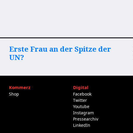
Erste Frau an der Spitze der
UN?
Kommerz
Digital
Shop
Facebook
Twitter
Youtube
Instagram
Pressearchiv
LinkedIn