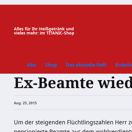
Zum
Inhalt
springen
Alles für Ihr Heißgetränk und
vieles mehr: im TITANIC-Shop
Abo
Shop
Das aktuelle Heft
Rubrik
Ex-Beamte wied
Aug. 25, 2015
Um der steigenden Flüchtlingszahlen Herr z
pensionierte Beamte aus dem
wohlverdient