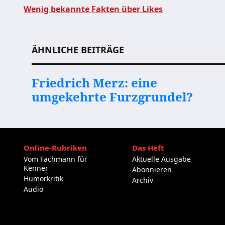
Wenig bekannte Fakten über Likes
Beitragsnavigation
ÄHNLICHE BEITRÄGE
Friedrich Merz: eine
umgekehrte Furzgrundel?
Online-Rubriken
Das Heft
Vom Fachmann für
Aktuelle Ausgabe
Kenner
Abonnieren
Humorkritik
Archiv
Audio