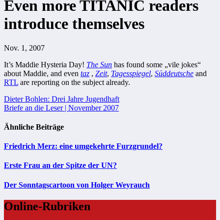
Even more TITANIC readers
introduce themselves
Nov. 1, 2007
It’s Maddie Hysteria Day!
The Sun
has found some „vile jokes“
about Maddie, and even
taz
,
Zeit
,
Tagesspiegel
,
Süddeutsche
and
RTL
are reporting on the subject already.
Beitragsnavigation
Dieter Bohlen: Drei Jahre Jugendhaft
Briefe an die Leser | November 2007
Ähnliche Beiträge
Friedrich Merz: eine umgekehrte Furzgrundel?
Erste Frau an der Spitze der UN?
Der Sonntagscartoon von Holger Weyrauch
Online-Rubriken