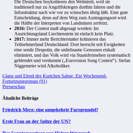
Die Deutschen boykottieren den Wettstreit, weil sie
traditionell nur zu Angriffskriegen dorthin fahren und die
Infrastruktur nach wie vor zu wünschen übrig läßt. Eine gute
Entscheidung, denn auf dem Weg zum Austragungsort wird
die Hälfte der Interpreten von Landminen zerfetzt.
2016:
Der Contest muß abgesagt werden: Im
Ausrichtungsland Liechtenstein ist einfach kein Platz.
2017:
Immer mehr Berichterstatter kritisieren das
Teilnehmerland Deutschland: Dort herrscht seit Ewigkeiten
eine senile Despotin, die unliebsame Genossen eiskalt
eliminiert, und das Volk wird via Staatsfernsehen systematisch
geblendet und verdummt („Eurovision Song Contest“). Stefan
Niggemeier wird Alkoholiker.
Beitragsnavigation
Glanz und Elend des Kurtchen Sahne. Ein Wochenend-
Fortsetzungsroman (91)
Presseschau
Ähnliche Beiträge
Friedrich Merz: eine umgekehrte Furzgrundel?
Erste Frau an der Spitze der UN?