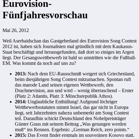
Eurovision-
Fünfjahresvorschau
Mai 26, 2012
Weil Aserbaidschan das Gastgeberland des Eurovision Song Contest
2012 ist, haben sich Journalisten mal gründlich mit dem Kaukasus-
Staat beschäftigt und herausgefunden, daß dort so einiges im Argen
liegt. Der Gesangswettbewerb ist bald so umstritten wie die Fußball-
EM. Was kommt da noch auf uns zu?
2013:
Nach dem EU-Rausschmiß weigert sich Griechenland,
beim diesjährigen Song Contest mitzumachen. Spontan ruft
das marode Land seinen eigenen Wettbewerb, den
Drachmevision, aus und wird – wenig überraschend – Erster
(Platz 2: Atlantis, Platz 3: Mönchsrepublik Athos).
2014:
Unglaubliche Enthüllung! Aufgrund löchriger
Wettbewerbsstatuten nimmt Israel, das gar nicht in Europa
liegt, seit Jahrzehnten nahezu unbemerkt am Song Contest
teil. Daraufhin schickt Deutschland den Nobelpreisträger
Günter Grass mit seinem Beitrag „Was gesungen werden
muß“ ins Rennen. Ergebnis: „German Reich, zero points.“
2015:
Das Event findet erstmals im souveränen Kosovo statt.