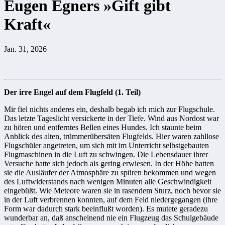
Eugen Egners »Gift gibt
Kraft«
Jan. 31, 2026
Der irre Engel auf dem Flugfeld (1. Teil)
Mir fiel nichts anderes ein, deshalb begab ich mich zur Flugschule.
Das letzte Tageslicht versickerte in der Tiefe. Wind aus Nordost war
zu hören und entferntes Bellen eines Hundes. Ich staunte beim
Anblick des alten, trümmerübersäten Flugfelds. Hier waren zahllose
Flugschüler angetreten, um sich mit im Unterricht selbstgebauten
Flugmaschinen in die Luft zu schwingen. Die Lebensdauer ihrer
Versuche hatte sich jedoch als gering erwiesen. In der Höhe hatten
sie die Ausläufer der Atmosphäre zu spüren bekommen und wegen
des Luftwiderstands nach wenigen Minuten alle Geschwindigkeit
eingebüßt. Wie Meteore waren sie in rasendem Sturz, noch bevor sie
in der Luft verbrennen konnten, auf dem Feld niedergegangen (ihre
Form war dadurch stark beeinflußt worden). Es mutete geradezu
wunderbar an, daß anscheinend nie ein Flugzeug das Schulgebäude