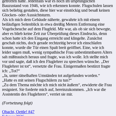
getroffen hatte. Jedenfalls war es noch im ursprünglichen
Bauzustand von 1946, wie ich erkennen konnte. Flugschulen lassen
sich beliebig gestalten, diese hier war einstöckig und besaß keinen
Glocken- oder Aussichtsturm.
Als ich mich dem Gebäude näherte, gewahrte ich mit einem
beiläufigen Seitenblick in etwa dreißig Metern Entfernung eine
Vogelscheuche auf dem Flugfeld. Mir war, als ob sie sich bewegte,
aber es blieb keine Zeit zur Überprüfung dieses Eindrucks, denn
schon hatte ich den Eingang errreicht und klingelte. Zunächst
geschah nichts, doch gerade rechtzeitig bevor ich einschlafen
konnte, wurde die Tür einen Spalt breit geöffnet. Eine, wie ich
leider sagen muß, wenig sympathische Frau unbestimmbaren Alters
sah mißtrauisch heraus und fragte, was ich wolle. Ich stellte mich
vor und sagte, daß ich den Fluglehrer zu sprechen wünsche. „Der
Fluglehrer ist tot“, versetzte die Frau. Einigermaßen bestürzt fragte
ich: „Tot?“
„Ja, unter rätselhaften Umständen tot aufgefunden worden.“
„Hatte es mit seinen Flugschülern zu tun?“
„Zu dem Thema möchte ich mich nicht äußern“, erwiderte die Frau
resigniert. Sie forderte mich auf, hereinzukommen. „Ich war die
Assistentin des Fluglehrers“, verriet sie mir.
(Fortsetzung folgt)
Beitragsnavigation
Obacht, Oettle! #47