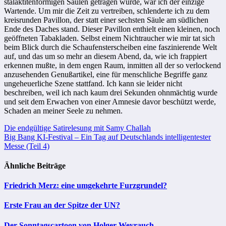
stalaktitenförmigen Säulen getragen wurde, war ich der einzige
Wartende. Um mir die Zeit zu vertreiben, schlenderte ich zu dem
kreisrunden Pavillon, der statt einer sechsten Säule am südlichen
Ende des Daches stand. Dieser Pavillon enthielt einen kleinen, noch
geöffneten Tabakladen. Selbst einem Nichtraucher wie mir tat sich
beim Blick durch die Schaufensterscheiben eine faszinierende Welt
auf, und das um so mehr an diesem Abend, da, wie ich frappiert
erkennen mußte, in dem engen Raum, inmitten all der so verlockend
anzusehenden Genußartikel, eine für menschliche Begriffe ganz
ungeheuerliche Szene stattfand. Ich kann sie leider nicht
beschreiben, weil ich nach kaum drei Sekunden ohnmächtig wurde
und seit dem Erwachen von einer Amnesie davor beschützt werde,
Schaden an meiner Seele zu nehmen.
Beitragsnavigation
Die endgültige Satirelesung mit Samy Challah
Big Bang KI-Festival – Ein Tag auf Deutschlands intelligentester
Messe (Teil 4)
Ähnliche Beiträge
Friedrich Merz: eine umgekehrte Furzgrundel?
Erste Frau an der Spitze der UN?
Der Sonntagscartoon von Holger Weyrauch