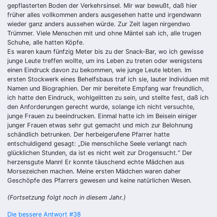
gepflasterten Boden der Verkehrsinsel. Mir war bewußt, daß hier
früher alles vollkommen anders ausgesehen hatte und irgendwann
wieder ganz anders aussehen würde. Zur Zeit lagen nirgendwo
Trümmer. Viele Menschen mit und ohne Mäntel sah ich, alle trugen
Schuhe, alle hatten Köpfe.
Es waren kaum fünfzig Meter bis zu der Snack-Bar, wo ich gewisse
junge Leute treffen wollte, um ins Leben zu treten oder wenigstens
einen Eindruck davon zu bekommen, wie junge Leute lebten. Im
ersten Stockwerk eines Behelfsbaus traf ich sie, lauter Individuen mit
Namen und Biographien. Der mir bereitete Empfang war freundlich,
ich hatte den Eindruck, wohlgelitten zu sein, und stellte fest, daß ich
den Anforderungen gerecht wurde, solange ich nicht versuchte,
junge Frauen zu beeindrucken. Einmal hatte ich im Beisein einiger
junger Frauen etwas sehr gut gemacht und mich zur Belohnung
schändlich betrunken. Der herbeigerufene Pfarrer hatte
entschuldigend gesagt: „Die menschliche Seele verlangt nach
glücklichen Stunden, da ist es nicht weit zur Drogensucht.“ Der
herzensgute Mann! Er konnte täuschend echte Mädchen aus
Morsezeichen machen. Meine ersten Mädchen waren daher
Geschöpfe des Pfarrers gewesen und keine natürlichen Wesen.
(Fortsetzung folgt noch in diesem Jahr.)
Die bessere Antwort #38