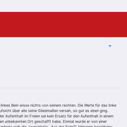
linkes Bein wisse nichts von seinem rechten. Die Werte für das linke
ufsicht über alle seine Gliedmaßen versah, so gut es eben ging.
r Aufenthalt im Freien sei kein Ersatz für den Aufenthalt in einem
nen unbekannten Ort geschafft habe. Einmal wurde er von einer
derte sich die Journalistin: „Aus der Erde?“ Allmannn bestätigte: