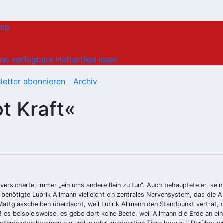
hop
ne verfügbare Heftartikel lesen.
letter abonnieren
Archiv
t Kraft«
ersicherte, immer „ein ums andere Bein zu tun“. Auch behauptete er, sein 
 benötigte Lubrik Allmann vielleicht ein zentrales Nervensystem, das die A
Mattglasscheiben überdacht, weil Lubrik Allmann den Standpunkt vertrat, de
 es beispielsweise, es gebe dort keine Beete, weil Allmann die Erde an ei
artenbeeten kommen hin und wieder hundeartige Tiere heraus.“ Darüber wun