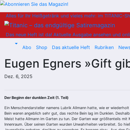
Zum
Alles für Ihr Heißgetränk und vieles mehr: im TITANIC-S
Inhalt
springen
Das neue Heft ist da!
Aktuelle Ausgabe ansehen und onli
Abo
Shop
Das aktuelle Heft
Rubriken
News
Eugen Egners »Gift gib
Dez. 6, 2025
Der Beginn der dunklen Zeit (1. Teil)
Ein Menschendarsteller namens Lubrik Allmann hatte, wie er wiederholt v
Bein waren angeblich sehr gut, das rechte Bein lag im Dunklen. Deshalb
Meist hatte Allmann im Garten zu tun. Der Garten war größtenteils mit 
Innenraum. Über seinen Garten wurden Unwahrheiten verbreitet. So hieß
Journalistin gebeten, darüber zu sprechen. Er begann also: „Aus den G