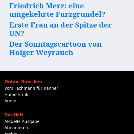
Friedrich Merz: eine
umgekehrte Furzgrundel?
Erste Frau an der Spitze der
UN?
Der Sonntagscartoon von
Holger Weyrauch
Online-Rubriken
Vom Fachmann für Kenner
Humorkritik
Audio
Das Heft
Aktuelle Ausgabe
Abonnieren
Archiv