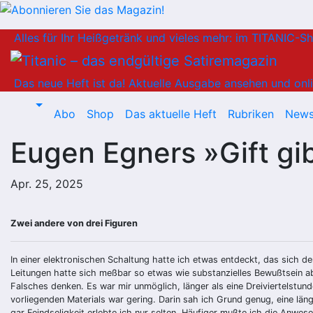
Zum
Alles für Ihr Heißgetränk und vieles mehr: im TITANIC-S
Inhalt
springen
Das neue Heft ist da!
Aktuelle Ausgabe ansehen und onli
Abo
Shop
Das aktuelle Heft
Rubriken
News
Eugen Egners »Gift gib
Apr. 25, 2025
Zwei andere von drei Figuren
In einer elektronischen Schaltung hatte ich etwas entdeckt, das sich 
Leitungen hatte sich meßbar so etwas wie substanzielles Bewußtsein abge
Falsches denken. Es war mir unmöglich, länger als eine Dreiviertelst
vorliegenden Materials war gering. Darin sah ich Grund genug, eine lä
gar Feindseligkeit erlebte ich nur selten. Häufiger mußte ich die Anwes