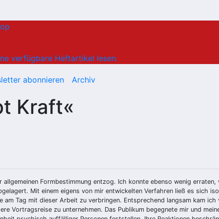
hop
ne verfügbare Heftartikel lesen.
letter abonnieren
Archiv
t Kraft«
der allgemeinen Formbestimmung entzog. Ich konnte ebenso wenig erraten, w
lagert. Mit einem eigens von mir entwickelten Verfahren ließ es sich isol
unde am Tag mit dieser Arbeit zu verbringen. Entsprechend langsam kam ic
ngere Vortragsreise zu unternehmen. Das Publikum begegnete mir und meine
enheit psychisch auffälliger Personen feststellen. Ihre Reaktionen beschrä